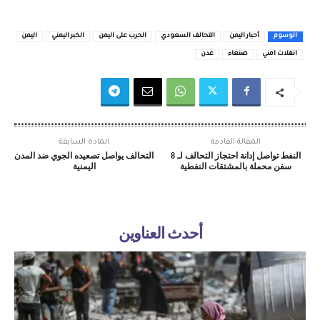
الوسوم
أحبار اليمن
التحالف السعودي
الحرب على اليمن
الخبر اليمني
اليمن
انفلات امني
صنعاء
عدن
المقالة القادمة
المادة السابقة
النفط تواصل إدانة احتجاز التحالف لـ 8
التحالف يواصل تصعيده الجوي ضد المدن
سفن محملة بالمشتقات النفطية
اليمنية
أحدث العناوين