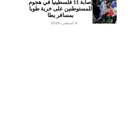
إصابة 11 فلسطينياً في هجوم
للمستوطنين على خربة طوبا
بمسافر يطا
6 أغسطس، 2026