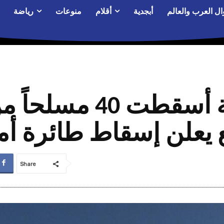
ال العرب والعالم
أبجدية
أقلام
منوعات
رياضة
بعد ضربة صاروخية أ
 يعلن إسقاط طائرة أم
Share