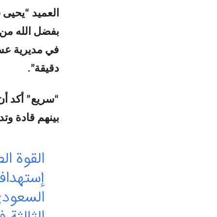
العميد “يحيى 
بفضل الله من 
في مديرية عسي
دقيقة”.
بينهم قادة وتد
القوة ا
إستهداف
السعودي
الثالثة