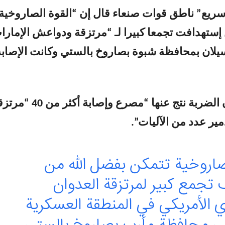
سريع” ناطق قوات صنعاء قال إن “القوة الصاروخية
إستهدافت تجمعا كبيرا لـ “مرتزقة ودواعش الإمارا
لان بمحافظة شبوة بصاروخ بالستي وكانت الإصابة
“سريع” أكد أن الضربة نتج عنها “مصرع وإصابة أكث
مير عدد من الآليات”.
لصاروخية تتمكن بفضل الله من
 تجمع كبير لمرتزقة العدوان
 الأمريكي في المنطقة العسكرية
 في محافظة مأرب بصاروخ بالستي