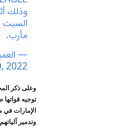
وذلك أث
السبت ف
مأرب.
— العميد 
, 2022
وعلى ذكر المح
توجيه قواتها 
وتدمير آلياتهم.