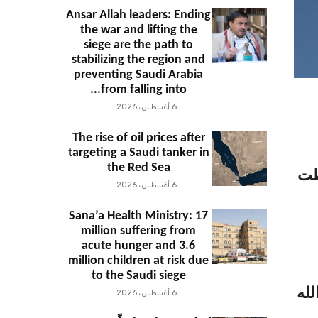
Ansar Allah leaders: Ending
the war and lifting the
siege are the path to
stabilizing the region and
preventing Saudi Arabia
from falling into...
6 أغسطس، 2026
The rise of oil prices after
targeting a Saudi tanker in
the Red Sea
طت
6 أغسطس، 2026
Sana’a Health Ministry: 17
million suffering from
acute hunger and 3.6
million children at risk due
to the Saudi siege
لله
6 أغسطس، 2026