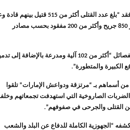
ووفقاً لسريع فقد “بلغ عدد القتلى أكثر من 515 قتيل بينهم 
الجرحى تجاوز 850 جريح وأكثر من 200 مفقود بحسب مصادر
كما خسرت الفصائل “أكثر من 102 آلية ومدرعة بالإضافة إلى تد
ع الكبيرة والمتطورة”.
من أسماهم بـ “مرتزقة ودواعش الإمارات” تلقوا
لضربات الصاروخية التي استهدفت تجمعاتهم وخلف
من القتلى والجرحى في صفوفهم”.
شفه “الجهوزية الكاملة للدفاع عن البلد والشعب