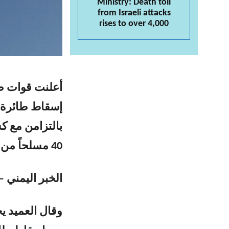
Ministry: Death toll
from Israeli attacks
rises to over 4,000
أعلنت قوات صن
إسقاط طائرة أ
بالتزامن مع 
40 مسلحاً من فصائل الإمارات بشبوة.
الخبر اليمني –
وقال العميد ي