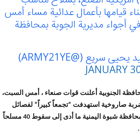
ناء قيامها بأعمال عدائية مساء أمس
ي أجواء مديرية الجوبة بمحافظة
يحيى سريع (@ARMY21YE)
JANUARY 30
افظة الجنوبية أعلنت قوات صنعاء ، أمس السبت،
ضربة صاروخية استهدفت “تجمعاً كبيراً” لفصائل
الإمارات في محافظة شبوة اليمنية ما أدى إلى سقوط 40 مسلحاً