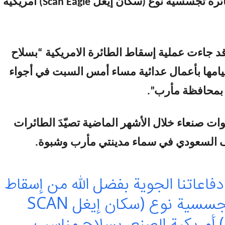
من إسقاط طائرة تجسسية نوع (سكان إيغل Scan Eagle) أمريكية
قد جاءت عملية إسقاط الطائرة الامريكية “بسلاح
يامها بأعمال عدائية مساء أمس السبت في أجواء
 بمحافظة مأرب”.
ات صنعاء خلال الأشهر الماضية تصيّدَ الطائرات
لف السعودي في سماء مدينتي مأرب وشبوة.
فاعاتنا الجوية بفضل الله من إسقاط
طائرة تجسسية نوع (سكان إيغل SCAN
EAGLE) أمريكية الصنع، بسلاح مناسب