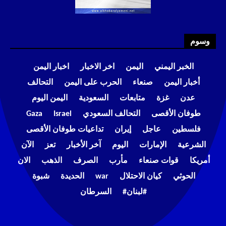
وسوم
الخبر اليمني
اليمن
اخر الاخبار
اخبار اليمن
أخبار اليمن
صنعاء
الحرب على اليمن
التحالف
عدن
غزة
متابعات
السعودية
اليمن اليوم
طوفان الأقصى
التحالف السعودي
Israel
Gaza
فلسطين
عاجل
إيران
تداعيات طوفان الأقصى
الشرعية
الإمارات
اليوم
آخر الأخبار
تعز
الآن
أمريكا
قوات صنعاء
مأرب
الصرف
الذهب
الان
الحوثي
كيان الاحتلال
war
الحديدة
شبوة
#لبنان#
السرطان