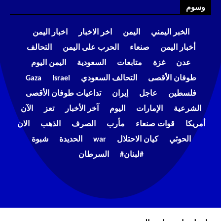
وسوم
الخبر اليمني
اليمن
اخر الاخبار
اخبار اليمن
أخبار اليمن
صنعاء
الحرب على اليمن
التحالف
عدن
غزة
متابعات
السعودية
اليمن اليوم
طوفان الأقصى
التحالف السعودي
Israel
Gaza
فلسطين
عاجل
إيران
تداعيات طوفان الأقصى
الشرعية
الإمارات
اليوم
آخر الأخبار
تعز
الآن
أمريكا
قوات صنعاء
مأرب
الصرف
الذهب
الان
الحوثي
كيان الاحتلال
war
الحديدة
شبوة
#لبنان#
السرطان