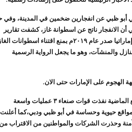
 الأخبار الرئيسية للحصول على إرشادات رسمية.
ي أبو ظبي عن انفجارين ضخمين في المدينة، وفي ح
أن الانفجار ناتج عن اسطوانة غاز، كشفت تقارير
سابقة تعميما إماراتيا صدر عام ٢٠١٩م بمنع اقتناء اسطوانات ال
منازل والمنشآت، وهو ما يجعل الرواية الرسمية
هة الهجوم على الإمارات حتى الان.
وخلال الأسابيع الماضية نفذت قوات صنعاء ٣ عمليات واسعة
واقع حيوية وحساسة في أبو ظبي ودبي،كما أعلنت 
آمنة وحذرت الشركات والمواطنين من الاقتراب من