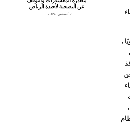
مغادرة المعسكرات والتوقف
عن التضحية لأجندة الرياض
اء
6 أغسطس، 2026
ا ،
ذ
عن
ء
،
طام