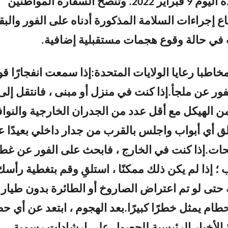
العربية المتحدة اليوم 9 فبراير 2022. وتنصح السفارة المواطنين
باع إجراءات السلامة المذكورة أدناه على الفور والبق
 في حالة وقوع هجمات مستقبلية إضافية.
خاطبا رعايا الولايات المتحدة:إذا سمعت انفجارًا قويً
ور عن ملجأ.إذا كنت في منزل أو مبنى ، فانتقل إلى
 الهيكل مع أقل عدد من الجدران الخارجية والنواف
لق أي أبواب واجلس بالقرب من جدار داخلي بعيدًا 
تحات.إذا كنت في الخارج ، فابحث على الفور عن غطا
 إذا لم يكن ذلك ممكنًا ، استلقِ وقم بتغطية رأسك
 حتى لو تم اعتراض الصاروخ أو الطائرة بدون طيار 
ام يمثل خطرًا كبيرًا.بعد الهجوم ، ابتعد عن أي ح