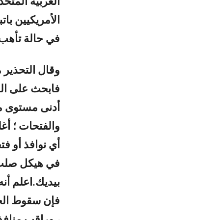
الأمريكيين بات
في حالة تأهب
وقال التحذير م
فابحث على الف
أدنى مستوى من
والفتحات ؛ أغ
أي نوافذ أو ف
في هيكل صلب ؛
بيديك.اعلم أنه
فإن سقوط الحط