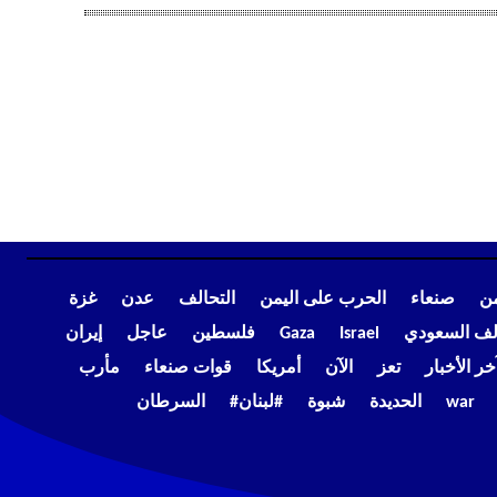
من
صنعاء
الحرب على اليمن
التحالف
عدن
غزة
الف السعودي
Israel
Gaza
فلسطين
عاجل
إيران
خر الأخبار
تعز
الآن
أمريكا
قوات صنعاء
مأرب
war
الحديدة
شبوة
#لبنان#
السرطان