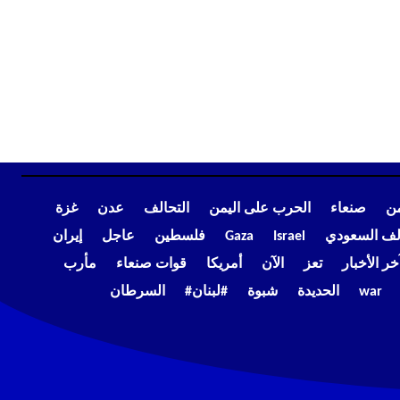
من
صنعاء
الحرب على اليمن
التحالف
عدن
غزة
الف السعودي
Israel
Gaza
فلسطين
عاجل
إيران
خر الأخبار
تعز
الآن
أمريكا
قوات صنعاء
مأرب
war
الحديدة
شبوة
#لبنان#
السرطان