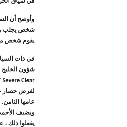
في سياق الحر
وأوضح أن السط
شخص يجلب وجهة
يقوم شخص ما 
في ذات السيا
شؤون الخليج ا
ar
لفرض حصار عل
عامها الثامن.
ويضيف الأحمد:
يفعلوا ذلك ، 