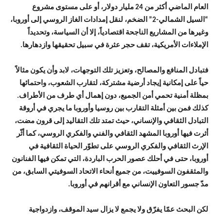
العام الماضي أكثر من 24 مليار دولار، أو على مستوى مشروع
“السيل الشمالي-2” الضخم، لنقل إمدادات الغاز الروسي إلى أوروبا،
وغيرها من المشاريع الناجحة اقتصادياً، إلا أن السياسة، وتحديداً
الإملاءات الأمريكية، تقف حجر عثرة في سبيل تحقيقها وازدهارها.
فتبادل المنافع والمصالح، وتعزيز تلك التوجهات، لابد وأن يكون مثالاً
حياً على إمكانية إيجاد أرضية مشتركة، لتقارب الشعوب، واحتمائها
بمظلة أمنية تحمي أمن الجميع، دون إهمال أي طرف من الأطراف.
كذلك فمن بين أمثلة التقارب بين روسيا وأوروبا ما يجري في أروقة
التبادل الثقافي والإنساني، حيث تمتد تلك التقاليد إلى قرون مضت،
أثرت فيها أوروبا المشهد الثقافي والفني والفكري الروسي، كما أثّر
الإرث الثقافي والفكري الروسي على تطوّر الحياة الثقافية في
أوروبا، حتى في أحلك عصور الحرب الباردة، التي تمكن فيها الفنانون
والمثقفون السوفييت، من جميع أنحاء الاتحاد السوفيتي السابق، من
مدّ جسور التعاون الإنساني مع أقرانهم في أوروبا.
لكن البحث عمّا يفرّق ولا يجمع لا يزال سيد الموقف، وازدواجية