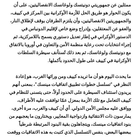
ممثلين عن جمهوريتي دونيتسك ولوغانسك الانفصاليتين، على أن
يكون الحوار هو طريق الحل للأزمة الأوكرانية بين المركز في كييف،
والجمهوريتين الانفصاليتين، وأن يلتزم الطرفان بوقف لإطلاق النار،
والعفو عن المعتقلين، وإدراج وضع خاص لإقليم الدونباس في
الدستور الأوكراني في إطار تعديل دستوري يسمح باللامركزية، ثم
إجراء انتخابات تحت رعاية منظمة الأمن والتعاون في أوروبا بالاتفاق
مع دونيتسك ولوغانسك، ثم بعد ذلك تُستأنف سيطرة السلطات
الأوكرانية في كييف على طول الحدود بأكملها.
ما يحدث اليوم هو أن ما تريده كييف ومن ورائها الغرب، هو إعادة
النظر في “تسلسل خطوات تطبيق اتفاقيات مينسك”، بمعنى أنهم
يريدون استئناف السيطرة على الحدود أولاً، حتى يتسنى للنظام في
كييف التعامل مع تلك الأزمة بمعزل عمّا توافقت عليه الأطراف،
ووافق عليه مجلس الأمن الدولي. أي أن كييف والغرب، مرة أخرى،
يمارسون ذات الانتقائية وازدواجية المعايير، ويختارون ما يعجبهم من
بنود اتفاقيات مينسك، ويتجاهلون بقية البنود المرتبطة شرطياً
ببعضها البعض، بنفس التسلسل الذي كتبت به هذه الاتفاقيات ووقعت