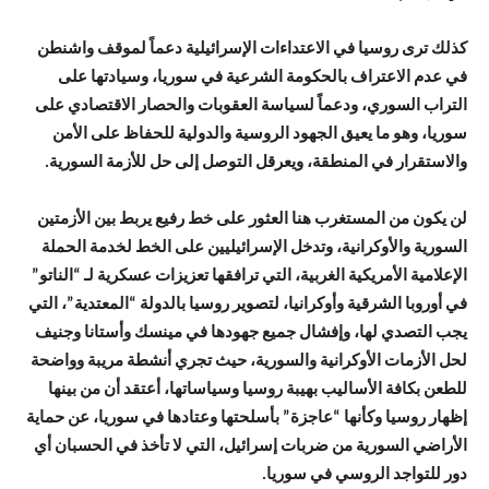
كذلك ترى روسيا في الاعتداءات الإسرائيلية دعماً لموقف واشنطن
في عدم الاعتراف بالحكومة الشرعية في سوريا، وسيادتها على
التراب السوري، ودعماً لسياسة العقوبات والحصار الاقتصادي على
سوريا، وهو ما يعيق الجهود الروسية والدولية للحفاظ على الأمن
والاستقرار في المنطقة، ويعرقل التوصل إلى حل للأزمة السورية.
لن يكون من المستغرب هنا العثور على خط رفيع يربط بين الأزمتين
السورية والأوكرانية، وتدخل الإسرائيليين على الخط لخدمة الحملة
الإعلامية الأمريكية الغربية، التي ترافقها تعزيزات عسكرية لـ “الناتو”
في أوروبا الشرقية وأوكرانيا، لتصوير روسيا بالدولة “المعتدية”، التي
يجب التصدي لها، وإفشال جميع جهودها في مينسك وأستانا وجنيف
لحل الأزمات الأوكرانية والسورية، حيث تجري أنشطة مريبة وواضحة
للطعن بكافة الأساليب بهيبة روسيا وسياساتها، أعتقد أن من بينها
إظهار روسيا وكأنها “عاجزة” بأسلحتها وعتادها في سوريا، عن حماية
الأراضي السورية من ضربات إسرائيل، التي لا تأخذ في الحسبان أي
دور للتواجد الروسي في سوريا.