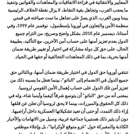
المعايير والانتقائية في قراءة الاتفاقيات والمعاهدات والقوانين وتنفيذ
ما يعجب الغرب، وتجاهل بقية النقاط، لا يزال نقطة الخلاف الرئيسية
بيننا وبين الغرب، الذي يصرّ على تجاهل ما تمت صياغته في قمتي
منظمة الأمن والتعاون في أوروبا بإسطنبول، نوفمبر عام 1999، وفي
أستانا، ديسمبر عام 2010، بشكل واضح وصريح، من التزام جميع
الدول بعدم تعزيز أمنها على حساب أمن الآخرين، مع التأكيد، بطبيعة
الحال، على حق كل دولة مشاركة في اختيار أو تغيير طريقة ضمان
أمنها بحرية، بما في ذلك المعاهدات التحالفية أو حقها في الحياد.
تنتقي أوروبا حق الدول في اختيار طريقة ضمان أمنها، وبالتالي حق
جميع الدول في الانضمام إلى “الناتو”، بينما تغفل ما يسببه ذلك من
تعزيز أمن تلك الدول على حساب إهمال الأمن القومي لروسيا.
بمعنى أنه من حق “الناتو” أن يتوسع شرقاً كيفما وأينما شاء، وله في
ذلك كل الحقوق والمبررات، بينما لا يحق لروسيا أن تعلن عن قلقها
إزاء ذلك التمدد، أو حتى أن تعيد تشكيلاتها العسكرية داخل أراضيها،
دون أن يثير ذلك هستيريا جماعية غربية، وسيل من الاتهامات والأخبار
الكاذبة والمفبركة حول “غزو متوقع لأوكرانيا”، بل وإجلاء موظفي