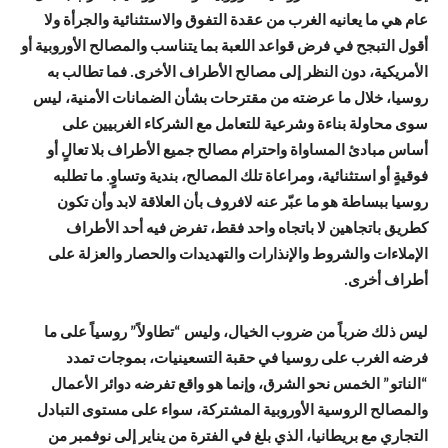
عام هي ما يعانيه الغرب من عقدة التفوق والاستثنائية والجرأة ولا
أقول التبجح في فرض قواعد اللعبة بما يتناسب والمصالح الأوروبية أو
الأمريكية، دون النظر إلى مصالح الأطراف الأخرى. فما تطالب به
روسيا، خلال ما عرضته من مقترحات بشأن الضمانات الأمنية، ليس
سوى محاولة بناءة وشرعية للتعامل مع الشركاء الغربيين على
أساس مبادئ المساواة واحترام مصالح جميع الأطراف بلا تعالٍ أو
فوقيةٍ أو استثنائية، ومراعاة تلك المصالح، بندية وتساوٍ. ما تطلبه
روسيا ببساطة هو ما عبّر عنه لافروف بأن العلاقة لابد وأن تكون
كطريق باتجاهين لا باتجاه واحد فقط، تفرض فيه أحد الأطراف
الإملاءات والشروط والإنذارات والتهديدات والحصار والعزلة على
أطراف أخرى.
ليس ذلك ضرباً من ضروب الخيال، وليس “تطاولاً” روسياً على ما
فرضه الغرب على روسيا في حقبة التسعينيات، بموجات تمدد
“الناتو” الخمس نحو الشرق، وإنما هو واقع تفرضه دوائر الأعمال
والمصالح الروسية الأوروبية المشتركة، سواء على مستوى التبادل
التجاري مع بريطانيا، الذي بلغ في الفترة من يناير إلى نوفمبر من