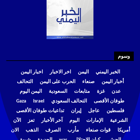
وسوم
الخبر اليمني
اليمن
اخر الاخبار
اخبار اليمن
أخبار اليمن
صنعاء
الحرب على اليمن
التحالف
عدن
غزة
متابعات
السعودية
اليمن اليوم
طوفان الأقصى
التحالف السعودي
Israel
Gaza
فلسطين
عاجل
إيران
تداعيات طوفان الأقصى
الشرعية
الإمارات
اليوم
آخر الأخبار
تعز
الآن
أمريكا
قوات صنعاء
مأرب
الصرف
الذهب
الان
الحوثي
كيان الاحتلال
war
الحديدة
شبوة