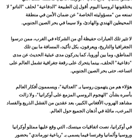
يختلقونها لروسيا اليوم. أقول إن الطبيعة “الدفاعية” لحلف “الناتو” لا
تمنعه من “مسؤوليته الخاصة” عن ضمان الأمن في منطقة
المحيطين الهندي والهادئ، ولا سيما في بحر الصين الجنوبي.
لا تثير تلك العبارات حفيظة أي من الشركاء في الغرب، ممن درسوا
الجغرافيا والتاريخ، ويعرفون، بكل تأكيد، المسافة ما بين تلك
المناطق، وما بين أوروبا، كما يدركون مدى عبثية الحديث عن مدى
“دفاعية” الحلف، بينما يتحرك على رقعة جغرافية تشمل العالم على
اتساعه، حتى بحر الصين الجنوبي.
هؤلاء هم من يتهمون روسيا بـ “العدائية”، ويسممون أفكار العالم
بأسره بشأن “الهجوم الروسي المزمع على أوكرانيا”، ولا زالت
مشاهد الهروب الأفغاني الكبير، بعد عقدين من الفشل الذريع والفساد
المرعب، ماثلة في أذهان الجميع حول العالم.
في أوكرانيا، نصت اتفاقيات مينسك، التي وقع عليها ممثلو أوكرانيا
وروسيا وألمانيا وفرنسا فيما يسمى بـ “رباعية نورماندي” بحضور