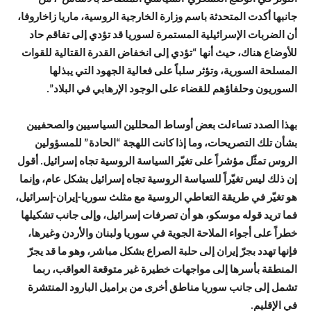
جانبها أكدت المتحدثة باسم وزارة الخارجية الروسية، ماريا زاخاروفا،
أن الضربات الإسرائيلية المستمرة لسوريا قد تؤدي إلى تفاقم حاد
للأوضاع هناك، حيث أنها “تؤدي إلى انخفاض القدرة القتالية للقوات
المسلحة السورية، وتؤثر سلباً على فعالية الجهود التي يبذلها
السوريون وحلفاؤهم للقضاء على الوجود الإرهابي في البلاد”.
بهذا الصدد تساءلت بعض أوساط المحللين السياسيين والصحفيين
بشأن تلك التصريحات، وما إذا كانت اللهجة “الحادة” للمسؤولين
الروس تمثّل مؤشراً على تغيّر السياسة الروسية تجاه إسرائيل. أقول
إن ذلك ليس تغيّراً للسياسة الروسية تجاه إسرائيل بشكل عام، وإنما
هو تغيّر في طريقة التعاطي الروسية مع مثلث سوريا-إيران-إسرائيل،
فما تريد قوله موسكو، هو أن تصرفات إسرائيل، وإلى جانب تشكيلها
خطراً على أجواء الملاحة الجوية في سوريا ولبنان والأردن وغيرها،
فإنها تهدد بجرّ إيران إلى حلبة الصراع بشكل مباشر، وهو ما قد يجرّ
المنطقة بأسرها إلى مواجهات خطيرة غير متوقعة العواقب، ربما
تشمل إلى جانب سوريا مناطق أخرى من براميل البارود المنتشرة
في الإقليم.