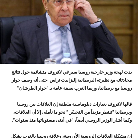
بدت لهجة وزير خارجية روسيا سيرغي لافروف متشائمة حول نتائج
محادثاته مع نظيرته البريطانية إليزابيث تراس. حتى أنه وصف حوار
روسيا مع بريطانيا، وربما الغرب بصفة عامة بـ “حوار الطرشان
“
قالها لافروف بعبارات دبلوماسية ملطفة إن العلاقات بين روسيا
وبريطانيا “تنتظر مزيداً من التحسّن” نحو ما نأمله، إلا أن العلاقات،
وكما أشار الوزير الروسي أيضاً، “في أدنى مستوياتها منذ سنوات”.
إن مشكلة العلاقات الروسية الأوروبية، وعلاقة روسيا بالغرب بشكل