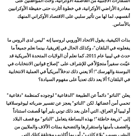
السفارات الأجنبية من العاصمة الأوكرانية، وحث المواطنين على
مغادرة الأراضي الأوكرانية، في خطوة أثارت حتى حفيظة الأوكرانيين
أنفسهم، لما لها من تأثير سلبي على الاقتصاد الأوكراني المنهك
بالأساس.
بذات الكيفية، يقول الاتحاد الأوروبي لروسيا إنه “ليس لدى الروس ما
يفعلونه في البلقان”، وكذلك الحال في إفريقيا، بينما نعلم جميعاً ما
حدث في ليبيا عام 2011، كما نعلم أن الولايات المتحدة الأمريكية قد
عيّنت سفيراً متجوّلاً في للإشراف على “إصلاح قوانين الانتخابات في
البوسنة والهرسك”! ألا يعني ذلك تدخلاً أمريكياً في العملية الانتخابية
في البلقان؟ ألا يعد ذلك تعدياً على مفهوم السيادة؟
يعلن “الناتو” دائماً عن الطبيعة “الدفاعية” لوجوده كمنظمة “دفاعية”
تحمي أمن أعضائها. لكن “الناتو” يعجز عن تفسير ضرباته ليوغوسلافيا
أو ليبيا أو العراق، التي أعلن بعد ذلك توني بلير أنها قُصفت استناداً
إلى “ذريعة خاطئة”! بهذه البساطة يتعامل “الناتو” مع قصف البلاد
والعصف بأمنها واستقرارها والتضحية بمئات الآلاف والملايين من
البشر، بسبب “بلاغ كاذب”، أو ربما أكاذيب مختلقة كتلك التي