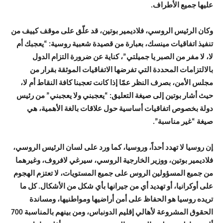
عليها جميع الأطراف.
وكان الرئيس الروسي، فلاديمير بوتين، قد علّق على موقف كييف من
تنفيذ اتفاقيات مينسك، بعبارة من قصيدة شعبية روسية: “يعجبك أم
لا، لا مفر من الصبر يا جميلتي”، كناية عن ضرورة التزام الدول
بالالتزامات المحددة التي تفرضها الاتفاقيات الموثقة بقرار من
مجلس الأمن، بصرف النظر عمّا إذا كانت تعجبنا كافة النقاط أم لا،
حيث أشار بوتين إلى صيغة التعليق: “يعجبني ولا يعجبني” من رئيس
دولة بخصوص اتفاقيات أساسية حول علاقات بالغة الأهمية، هي
صيغة “غير مناسبة”.
إن روسيا لا تهدد أحداً، وروسيا، كما ورد على لسان الرئيس الروسي،
فلاديمير بوتين، ووزير الخارجية الروسي، سيرغي لافروف، وغيرهما
من جميع المسؤولين الروس على جميع المستويات، لا تعتزم الهجوم
على أوكرانيا، أو تهديد أي من جيرانها بأي شكل من الأشكال. كل ما
تريده روسيا هو الحفاظ على أمن أراضيها ومواطنيها، ومساندة
الحقوق المشروعة لأهالي إقليم الدونباس، ومن بينهم بالمناسبة 700