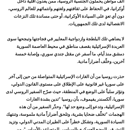
ألف مواطن يحملون الجنسية الروسية، ممن يعدون أقلية داخل
أوكرانيا، في الحفاظ على ثقافتهم ولغتهم وانتمائهم للعالم الروسي،
دون أي تعدٍ على السيادة الأوكرانية، أو حتى مساندة تلك النزعات
الانفصالية لدى تلك الجمهوريات.
لا يضاهي تلك البلطجة وازدواجية المعايير في فجاجتها وتبجحها سوى
العربدة الإسرائيلية بقصف مناطق في محيط العاصمة السورية
دمشق منذ أيام، ما أسفر عن مقتل جندي سوري، وإصابة خمسة
آخرين، وخلّف أضراراً مادية.
حذرت روسيا من أن الغارات الإسرائيلية المتواصلة من حين إلى آخر
على سوريا غير قانونية على الإطلاق على مستوى القانون الدولي،
وتؤثر سلباً على الوضع في المنطقة، حيث صرّح السفير الروسي لدى
سوريا، ألكسندر يفيموف، بأن روسيا “تدين بشدة الغارات
الإسرائيلية، وتدعو إلى وضع حد لها”. وحذّر السفير من أن هذه
الهجمات “تخلّف ضحايا بشرية، وتلحق أضراراً مادية ملموسة، وتنتهك
السيادة السورية، وتشكل خطراً على الطيران المدني الدولي، وتزيد
التوتر في الوضع العسكري-السياسي المتصاعد بالأساس”، من