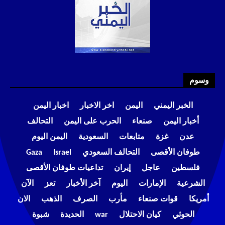
وسوم
الخبر اليمني
اليمن
اخر الاخبار
اخبار اليمن
أخبار اليمن
صنعاء
الحرب على اليمن
التحالف
عدن
غزة
متابعات
السعودية
اليمن اليوم
طوفان الأقصى
التحالف السعودي
Israel
Gaza
فلسطين
عاجل
إيران
تداعيات طوفان الأقصى
الشرعية
الإمارات
اليوم
آخر الأخبار
تعز
الآن
أمريكا
قوات صنعاء
مأرب
الصرف
الذهب
الان
الحوثي
كيان الاحتلال
war
الحديدة
شبوة