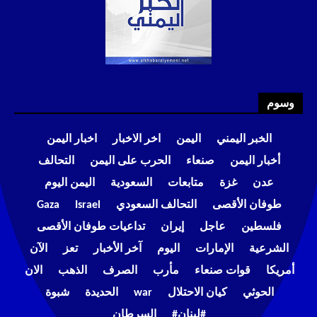
وسوم
الخبر اليمني
اليمن
اخر الاخبار
اخبار اليمن
أخبار اليمن
صنعاء
الحرب على اليمن
التحالف
عدن
غزة
متابعات
السعودية
اليمن اليوم
طوفان الأقصى
التحالف السعودي
Israel
Gaza
فلسطين
عاجل
إيران
تداعيات طوفان الأقصى
الشرعية
الإمارات
اليوم
آخر الأخبار
تعز
الآن
أمريكا
قوات صنعاء
مأرب
الصرف
الذهب
الان
الحوثي
كيان الاحتلال
war
الحديدة
شبوة
#لبنان#
السرطان