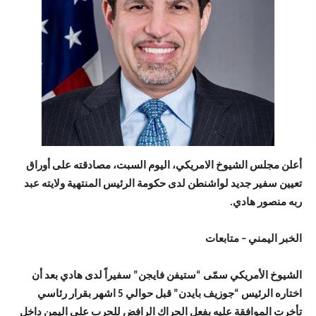
أعلن مجلس الشيوخ الامريكي، اليوم السبت، مصادقته على أوراق
تعيين سفير جديد لواشنطن لدى حكومة الرئيس المنتهية ولايته عبد
ربه منصور هادي.
الخبر اليمني – متابعات
الشيوخ الأمريكي سمّى “ستيفن فايجن” سفيراً لدى هادي بعد أن
اختاره الرئيس “جوزيف بايدن” قبل حوالي 5 اشهر بقرار رئاسي
تأخرت الموافقة عليه بفعل الحراك الرافض للحرب على اليمن داخل