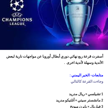
أسفرت قرعة ربع نهائي دوري أبطال أوروبا عن مواجهات نارية لبعض
الأندية وسهلة لأندية اخرى .
متابعات- الخبر اليمني :
وجاءت القرعة كالتالي
1 تشيلسي × ريال مدريد
2 مانشستر سيتي × أتلتيكو مدريد
3 فياريال × بايرن ميونخ