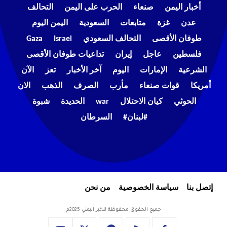
أخبار اليمن
صنعاء
الحرب على اليمن
التحالف
عدن
غزة
متابعات
السعودية
اليمن اليوم
طوفان الأقصى
التحالف السعودي
Israel
Gaza
فلسطين
عاجل
إيران
تداعيات طوفان الأقصى
الشرعية
الإمارات
اليوم
آخر الأخبار
تعز
الآن
أمريكا
قوات صنعاء
مأرب
الصرف
الذهب
الان
الحوثي
كيان الاحتلال
war
الحديدة
شبوة
#لبنان#
السرطان
إتصل بنا
سياسة الخصوصية
من نحن
جميع الحقوق محفوظة للخبر اليمني 2025م