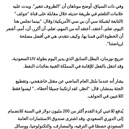
وفي ذات السياق، أوضح موناهان أن “الظروف تتغير”. وبدت عليه
علامات التلعثم في طريقة حديثه خلال مقابلة على قناة “جولف”
(التابعة لشبكة سي أن بي سي الأمريكية) وقال: “بينما نجلس هنا
اليوم، تعلم، أعتقد، أعتقد أنه من المهم، تعلم، أن أكرر، أن، أمم، أشعر
أن الخطوة التي قمنا بها، وكيف نتقدم، هي في أفضل مصلحة
لرياضتنا”.
جريج نورمان، البطل السابق الذي يدير اليوم بطولة LIV السعودية،
وقد انتقل بالفعل للإقامة في المملكة الغنية بعائدات النفط.
يشار أنه عندما سُئل العام الماضي عن مقتل خاشقجي، وتقطيع
الجثة بمنشار، قال: “انظر، لقد ارتكبنا جميعًا أخطاء…” ليسوا فقط
اللاعبين في الجولف.
يُدفع للاعبي كرة القدم أكثر من 200 مليون دولار في السنة للانضمام
إلى الدوري السعودي. وقد اشترى صندوق الاستثمارات العامة
السعودي حصصًا في الترفيه، والمصارف، والتكنولوجيا، ووسائل