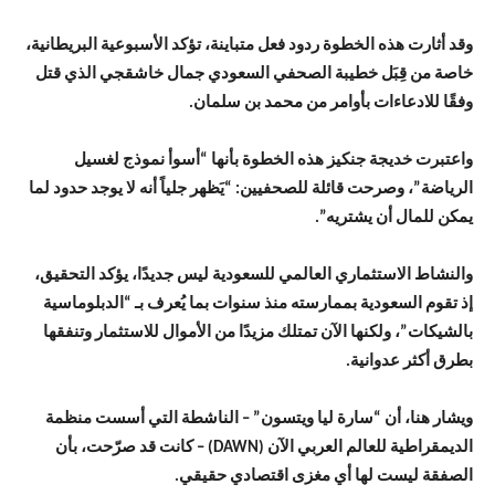
وقد أثارت هذه الخطوة ردود فعل متباينة، تؤكد الأسبوعية البريطانية،
خاصة من قِبَل خطيبة الصحفي السعودي جمال خاشقجي الذي قتل
وفقًا للادعاءات بأوامر من محمد بن سلمان.
واعتبرت خديجة جنكيز هذه الخطوة بأنها “أسوأ نموذج لغسيل
الرياضة”، وصرحت قائلة للصحفيين: “يَظهر جلياً أنه لا يوجد حدود لما
يمكن للمال أن يشتريه”.
والنشاط الاستثماري العالمي للسعودية ليس جديدًا، يؤكد التحقيق،
إذ تقوم السعودية بممارسته منذ سنوات بما يُعرف بـ “الدبلوماسية
بالشيكات”، ولكنها الآن تمتلك مزيدًا من الأموال للاستثمار وتنفقها
بطرق أكثر عدوانية.
ويشار هنا، أن “سارة ليا ويتسون” – الناشطة التي أسست منظمة
الديمقراطية للعالم العربي الآن (DAWN) – كانت قد صرّحت، بأن
الصفقة ليست لها أي مغزى اقتصادي حقيقي.