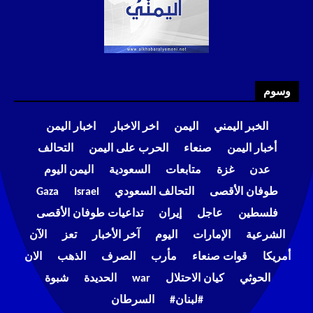
وسوم
الخبر اليمني
اليمن
اخر الاخبار
اخبار اليمن
أخبار اليمن
صنعاء
الحرب على اليمن
التحالف
عدن
غزة
متابعات
السعودية
اليمن اليوم
طوفان الأقصى
التحالف السعودي
Israel
Gaza
فلسطين
عاجل
إيران
تداعيات طوفان الأقصى
الشرعية
الإمارات
اليوم
آخر الأخبار
تعز
الآن
أمريكا
قوات صنعاء
مأرب
الصرف
الذهب
الان
الحوثي
كيان الاحتلال
war
الحديدة
شبوة
#لبنان#
السرطان