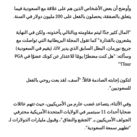
وأوضح أن بعض الأشخاص الذين هم على علاقة مع السعودية فيما
يتعلق بالصفقة، يحصلون بالفعل على 200 مليون دولار في السنة.
“المال كثير جدًا ليتم مقاومته وبالتالي يأخذونه، ولكن في النهاية
يشعرون بالقذارة” كما تقول المجلة البريطانية التي تواصلت مع
جريج نورمان، البطل السابق الذي يدير LIV، (يقيم في السعودية)
وسألته: “هل كنت مضطرًا يومًا للاعتذار عن كونك عضوًا في PGA
Tour؟”
لتكون إجابته الصادمة قائلاً: “آسف، لقد بعت روحي بالفعل
للسعوديين”.
وفي الأثناء، يتصاعد غضب عارم من الأمريكيين، حيث تتهم عائلات
ضحايا أحداث 11 سبتمبر في الولايات المتحدة الأمريكية محترفي
الجولف الأمريكيين بـ “الجشع والنفاق”، وقبول مليارات الدولارات لـ
“تطهير سمعة السعودية”.