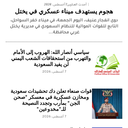
7 أغسطس، 2026
أحدث العناوين
هجوم يستهدف ميناء عسكري في يختل
دوى انفجار عنيف، اليوم الجمعة، في ميناء خفر السواحل،
التابع للقوات الموالية للنظام السعودي في مديرية يختل
غربي محافظة...
سياسي أنصار الله: الهروب إلى الأمام
والتهرب من استحقاقات الشعب اليمني
لن يفيد السعودية
7 أغسطس، 2026
قوات صنعاء تعلن دك تحشيدات سعودية
ومخازن عسكرية في معسكر “صحن
الجن” بمأرب وتجدد النصيحة
للـ”مخدوعين”
7 أغسطس، 2026