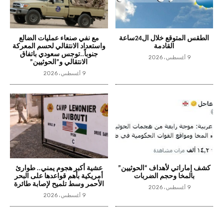
الطقس المتوقع خلال ال24ساعة
مع نفي صنعاء عمليات الضالع
القادمة
واستعداد الانتقالي لحسم المعركة
جنوباً..توجس سعودي باتفاق
9 أغسطس، 2026
الانتقالي و”الحوثيين”
9 أغسطس، 2026
كشف إماراتي لأهداف “الحوثيين”
عشية أكبر هجوم يمني.. طوارئ
بالمخا وحجم الضربات
أمريكية بأهم قواعدها على البحر
الأحمر وسط تلميح لإصابة طائرة
9 أغسطس، 2026
9 أغسطس، 2026