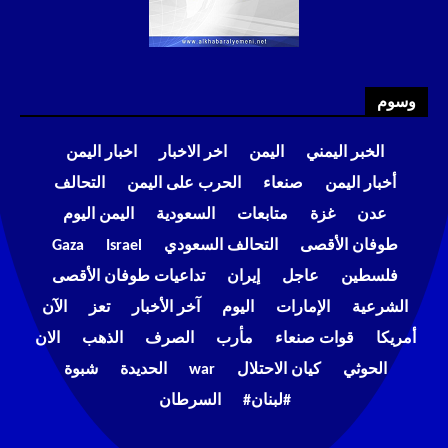
وسوم
الخبر اليمني
اليمن
اخر الاخبار
اخبار اليمن
أخبار اليمن
صنعاء
الحرب على اليمن
التحالف
عدن
غزة
متابعات
السعودية
اليمن اليوم
طوفان الأقصى
التحالف السعودي
Israel
Gaza
فلسطين
عاجل
إيران
تداعيات طوفان الأقصى
الشرعية
الإمارات
اليوم
آخر الأخبار
تعز
الآن
أمريكا
قوات صنعاء
مأرب
الصرف
الذهب
الان
الحوثي
كيان الاحتلال
war
الحديدة
شبوة
#لبنان#
السرطان