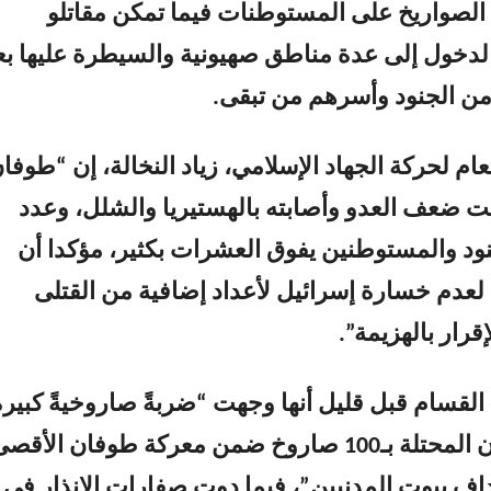
لصواريخ على المستوطنات فيما تمكن مقاتلو
لدخول إلى عدة مناطق صهيونية والسيطرة عليها بع
من الجنود وأسرهم من تبقى.
عام لحركة الجهاد الإسلامي، زياد النخالة، إن “طوفا
 ضعف العدو وأصابته بالهستيريا والشلل، وعدد
ود والمستوطنين يفوق العشرات بكثير،
مؤكدا أن
عدم خسارة إسرائيل لأعداد إضافية من القتلى
قرار بالهزيمة”.
القسام قبل قليل أنها وجهت “ضربةً صاروخيةً كبيرة
لمدينة عسقلان المحتلة بـ100 صاروخ ضمن معركة طوفان الأقص
اف بيوت المدنيين”، فيما دوت صفارات الإنذار في