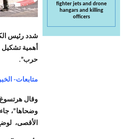
fighter jets and drone
hangars and killing
officers
شدد رئيس الكي
أهمية تشكيل ح
حرب”.
متابعات- الخبر
وقال هرتسوغ إ
وضحاها”، جاء
الأقصى، لوضع ح