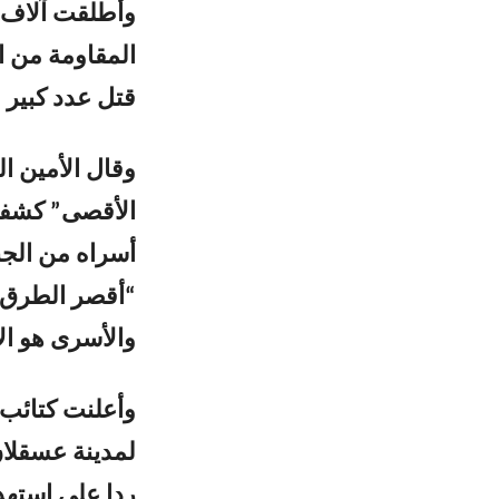
وأطلقت آلاف ا
المقاومة من ا
قتل عدد كبير 
وقال الأمين ال
الأقصى” كشفت
أسراه من الجن
“أقصر الطرق ل
والأسرى هو الإ
وأعلنت كتائب 
ردا على استهد