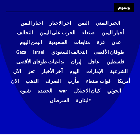
وسوم
الخبر اليمني
اليمن
اخر الاخبار
اخبار اليمن
أخبار اليمن
صنعاء
الحرب على اليمن
التحالف
عدن
غزة
متابعات
السعودية
اليمن اليوم
طوفان الأقصى
التحالف السعودي
Israel
Gaza
فلسطين
عاجل
إيران
تداعيات طوفان الأقصى
الشرعية
الإمارات
اليوم
آخر الأخبار
تعز
الآن
أمريكا
قوات صنعاء
مأرب
الصرف
الذهب
الان
الحوثي
كيان الاحتلال
war
الحديدة
شبوة
#لبنان#
السرطان