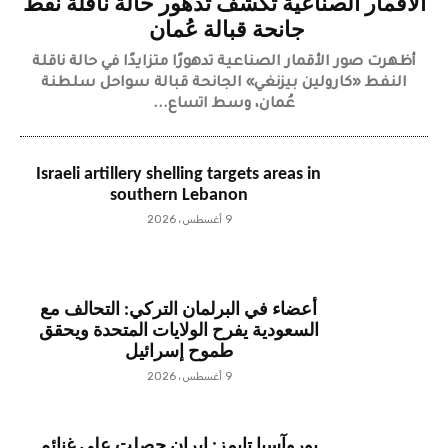
الأقمار الصناعية تكشف تدهور حالة ناقلة نفط
جانحة قبالة عُمان
أظهرت صور الأقمار الصناعية تدهورًا متزايدًا في حالة ناقلة
النفط «كارولين بيزنغي» الجانحة قبالة سواحل سلطنة
عُمان، وسط اتساع...
Israeli artillery shelling targets areas in
southern Lebanon
9 أغسطس، 2026
أعضاء في البرلمان التركي: التحالف مع
السعودية يفرح الولايات المتحدة ويحقق
طموح إسرائيل
9 أغسطس، 2026
يوروآسيا تايمز: إيران حصلت على غنائم