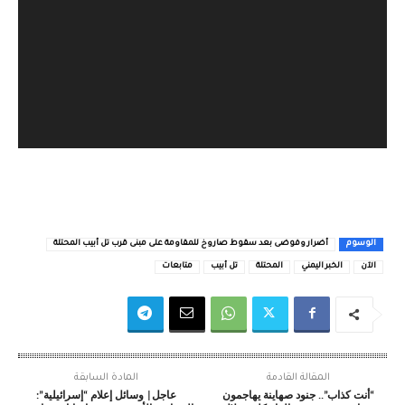
الوسوم
أضرار وفوضى بعد سقوط صاروخ للمقاومة على مبنى قرب تل أبيب المحتلة
الآن
الخبر اليمني
المحتلة
تل أبيب
متابعات
المقالة القادمة
المادة السابقة
“أنت كذاب”.. جنود صهاينة يهاجمون
عاجل| وسائل إعلام “إسرائيلية”: