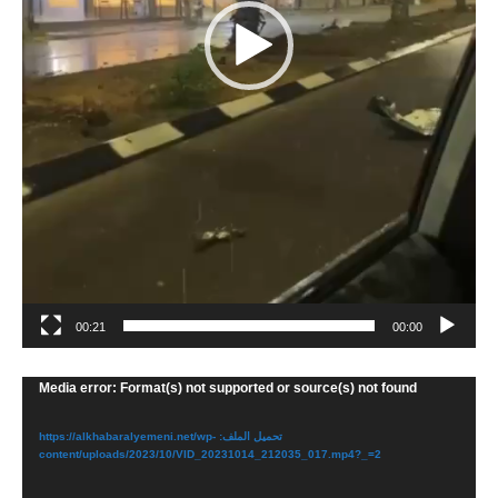
ي
و
00:21
00:00
Media error: Format(s) not supported or source(s) not found
م
ش
تحميل الملف: https://alkhabaralyemeni.net/wp-
غ
content/uploads/2023/10/VID_20231014_212035_017.mp4?_=2
ل