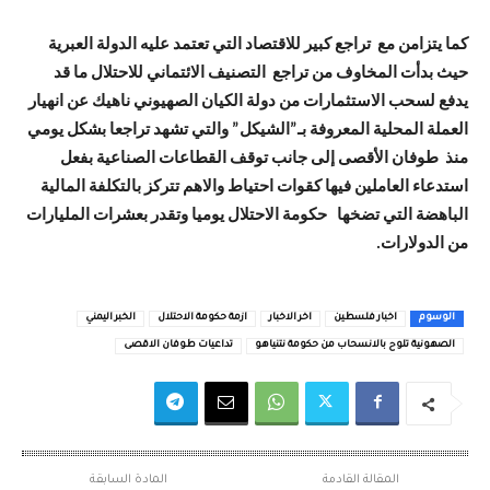
كما يتزامن مع تراجع كبير للاقتصاد التي تعتمد عليه الدولة العبرية
حيث بدأت المخاوف من تراجع التصنيف الائتماني للاحتلال ما قد
يدفع لسحب الاستثمارات من دولة الكيان الصهيوني ناهيك عن انهيار
العملة المحلية المعروفة بـ”الشيكل” والتي تشهد تراجعا بشكل يومي
منذ طوفان الأقصى إلى جانب توقف القطاعات الصناعية بفعل
استدعاء العاملين فيها كقوات احتياط والاهم تتركز بالتكلفة المالية
الباهضة التي تضخها حكومة الاحتلال يوميا وتقدر بعشرات المليارات
من الدولارات.
الوسوم
اخبار فلسطين
اخر الاخبار
ازمة حكومة الاحتلال
الخبر اليمني
الصهونية تلوح بالانسحاب من حكومة نتنياهو
تداعيات طوفان الاقصى
المقالة القادمة
المادة السابقة