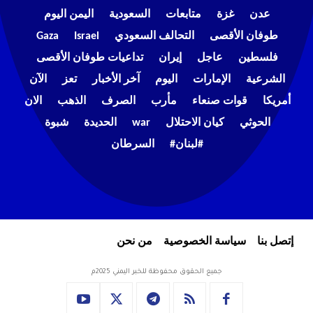
عدن
غزة
متابعات
السعودية
اليمن اليوم
طوفان الأقصى
التحالف السعودي
Israel
Gaza
فلسطين
عاجل
إيران
تداعيات طوفان الأقصى
الشرعية
الإمارات
اليوم
آخر الأخبار
تعز
الآن
أمريكا
قوات صنعاء
مأرب
الصرف
الذهب
الان
الحوثي
كيان الاحتلال
war
الحديدة
شبوة
#لبنان#
السرطان
إتصل بنا
سياسة الخصوصية
من نحن
جميع الحقوق محفوظة للخبر اليمني 2025م