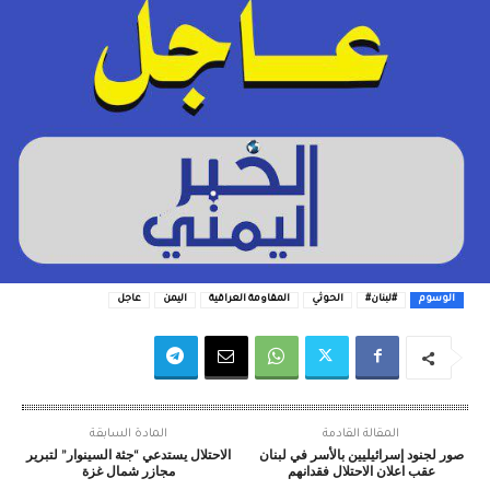
الوسوم
#لبنان#
الحوثي
المقاومة العراقية
اليمن
عاجل
المقالة القادمة
المادة السابقة
صور لجنود إسرائيليين بالأسر في لبنان
الاحتلال يستدعي “جثة السينوار” لتبرير
عقب اعلان الاحتلال فقدانهم
مجازر شمال غزة