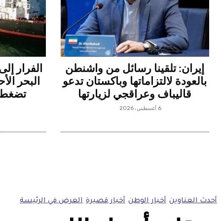
إيران: تلقينا رسائل من واشنطن
الفرار إلى
بالعودة لالتزاماتها وباكستان تدعو
البحر الأح
قاليباف وعراقجي لزيارتها
تضغط ع
6 أغسطس، 2026