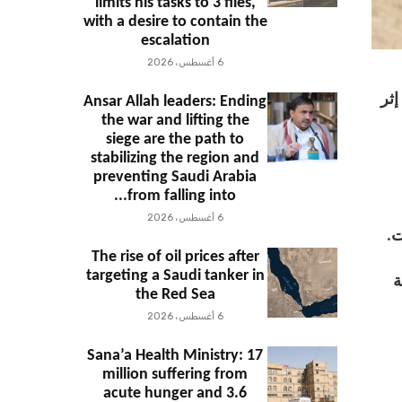
limits his tasks to 3 files,
with a desire to contain the
escalation
6 أغسطس، 2026
إثر
Ansar Allah leaders: Ending
the war and lifting the
siege are the path to
stabilizing the region and
preventing Saudi Arabia
from falling into...
6 أغسطس، 2026
ت.
The rise of oil prices after
targeting a Saudi tanker in
ة
the Red Sea
6 أغسطس، 2026
Sana’a Health Ministry: 17
million suffering from
acute hunger and 3.6