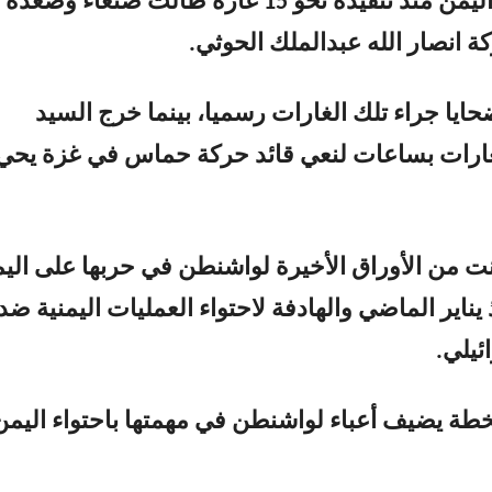
الـ”بي-2″ إلى اليمن منذ تنفيذه نحو 15 غارة طالت صنعاء وصعده
ة انصار الله عبدالملك الحوثي.
حايا جراء تلك الغارات رسميا، بينما خرج السيد
لغارات بساعات لنعي قائد حركة حماس في غزة يحي
انت من الأوراق الأخيرة لواشنطن في حربها على الي
ناير الماضي والهادفة لاحتواء العمليات اليمنية ضد
ئيلي.
ة يضيف أعباء لواشنطن في مهمتها باحتواء اليمن 