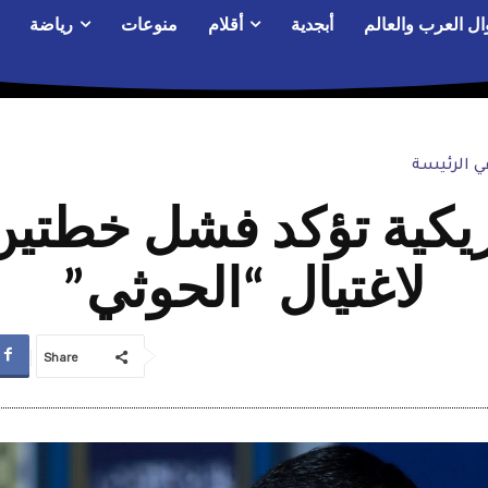
ال العرب والعالم
أبجدية
أقلام
منوعات
رياضة
 الرئيسة
يكية تؤكد فشل خطتين 
لاغتيال “الحوثي”
Share