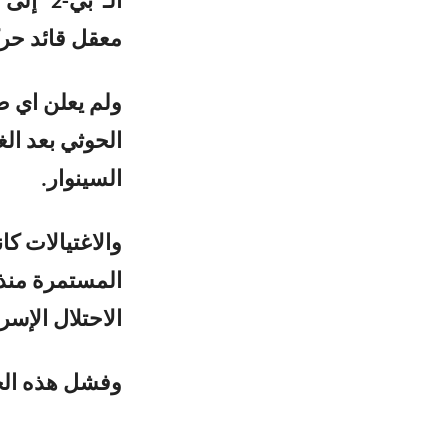
معقل قائد حرك
ولم يعلن اي ض
الحوثي بعد ا
السينوار.
والاغتيالات ك
المستمرة منذ ي
الاحتلال الإسرا
وفشل هذه الخط