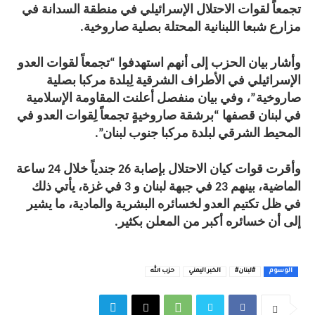
تجمعاً لقوات الاحتلال الإسرائيلي في منطقة السدانة في
مزارع شبعا اللبنانية المحتلة بصلية صاروخية.
وأشار بيان الحزب إلى أنهم استهدفوا “تجمعاً لقوات العدو
الإسرائيلي في الأطراف الشرقية لِبلدة مركبا بصلية
صاروخية”، وفي بيان منفصل أعلنت المقاومة الإسلامية
في لبنان قصفها “برشقة صاروخيةٍ تجمعاً لِقوات العدو في
المحيط الشرقي لبلدة مركبا جنوب لبنان”.
وأقرت قوات كيان الاحتلال بإصابة 26 جندياً خلال 24 ساعة
الماضية، بينهم 23 في جبهة لبنان و 3 في غزة، يأتي ذلك
في ظل تكتيم العدو لخسائره البشرية والمادية، ما يشير
إلى أن خسائره أكبر من المعلن بكثير.
الوسوم
#لبنان#
الخبر اليمني
حزب الله