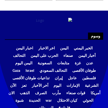
وسوم
الخبر اليمني
اليمن
اخر الاخبار
اخبار اليمن
أخبار اليمن
صنعاء
الحرب على اليمن
التحالف
عدن
غزة
متابعات
السعودية
اليمن اليوم
طوفان الأقصى
التحالف السعودي
Israel
Gaza
فلسطين
عاجل
إيران
تداعيات طوفان الأقصى
الشرعية
الإمارات
اليوم
آخر الأخبار
تعز
الآن
أمريكا
قوات صنعاء
مأرب
الصرف
الذهب
الان
الحوثي
كيان الاحتلال
war
الحديدة
شبوة