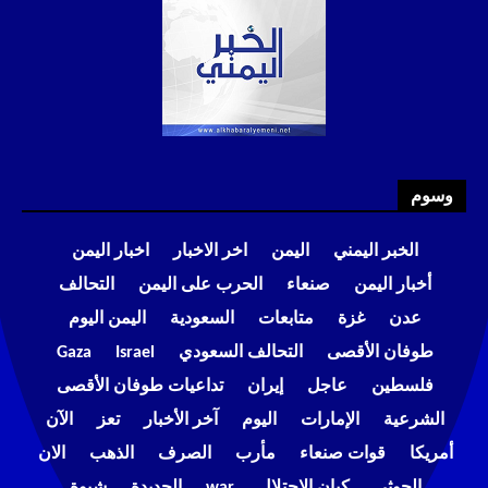
وسوم
الخبر اليمني
اليمن
اخر الاخبار
اخبار اليمن
أخبار اليمن
صنعاء
الحرب على اليمن
التحالف
عدن
غزة
متابعات
السعودية
اليمن اليوم
طوفان الأقصى
التحالف السعودي
Israel
Gaza
فلسطين
عاجل
إيران
تداعيات طوفان الأقصى
الشرعية
الإمارات
اليوم
آخر الأخبار
تعز
الآن
أمريكا
قوات صنعاء
مأرب
الصرف
الذهب
الان
الحوثي
كيان الاحتلال
war
الحديدة
شبوة