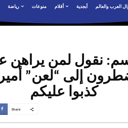
ال العرب والعالم
أبجدية
أقلام
منوعات
رياضة
م: نقول لمن يراهن عل
رون إلى “لعن” أميركا 
كذبوا عليكم
Share