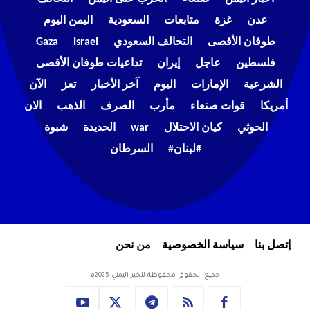
عدن
غزة
متابعات
السعودية
اليمن اليوم
طوفان الأقصى
التحالف السعودي
Israel
Gaza
فلسطين
عاجل
إيران
تداعيات طوفان الأقصى
الشرعية
الإمارات
اليوم
آخر الأخبار
تعز
الآن
أمريكا
قوات صنعاء
مأرب
الصرف
الذهب
الان
الحوثي
كيان الاحتلال
war
الحديدة
شبوة
#لبنان#
السرطان
إتصل بنا
سياسة الخصوصية
من نحن
جميع الحقوق محفوظة للخبر اليمني 2025م