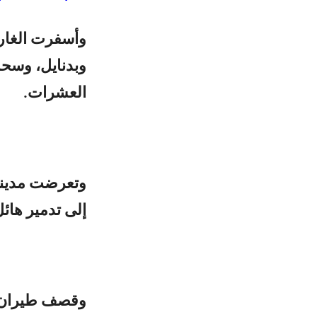
وأسفرت الغارا
العشرات.
وتعرضت مدينة 
إلى تدمير هائ
وقصف طيران وم