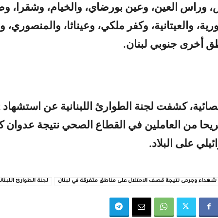
، وراس العين، وعين بورضاي، والخيام، وشقرا، و
ورية، والعيتانية، وكفر ملكي، وعيناثا، والمنصوري، و
ق أخرى جنوبي لبنان.
وف
دا و233 جريحا من العاملين في القطاع الصحي نتيجة عدوان ك
ئيلي على البلاد.
شهداء وجرحى نتيجة قصف الاحتلال على مناطق متفرقة في لبنان
لجنة الطوارئ اللبنان