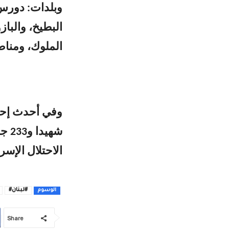
وبلدات: دورس
البطيخ، والباز
الملوك، ومناط
شهي
الاحتلال الإسرا
#لبنان#
الوسوم
Share