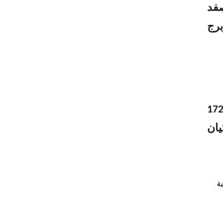
صفد
برج
ي أحدث إحصائية، كشفت لجنة الطوارئ اللبنانية عن استشهاد 172
يان
ية