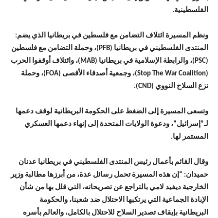
الفلسطينية.
ونظم المسيرة ائتلاف التضامن مع فلسطين في بريطانيا الذي يضم:
المنتدى الفلسطيني في بريطانيا (PFB)، وحملة التضامن مع فلسطين
(PSC)، والرابطة الإسلامية في بريطانيا (MAB)، وائتلاف أوقفوا الحرب
(Stop The War Coalition)، وجمعية أصدقاء الأقصى (FOA)، وحملة
نزع السلاح النووي (CND).
وتسعى المسيرة إلى الضغط على الحكومة البريطانية لوقف دعمها
لـ”إسرائيل”، ودعوة الولايات المتحدة إلى إنهاء دعمها العسكري
المستمر لها.
وقال القائم بأعمال رئيس المنتدى الفلسطيني في بريطانيا عدنان
حميدان: “إن هذه المسيرة تحمل رسائل عدة، من أبرزها مطالبة وزير
الخارجية ديفيد لامي بالتراجع عن تصريحاته، التي قلل بها من شأن
الإبادة الجماعية التي يرتكبها الاحتلال ضد شعبنا، والحكومة
البريطانية بإيقاف تصدير السلاح للاحتلال بالكامل، والعالم بأسره