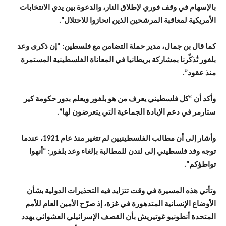
بالإسهام في وقف فوري لإطلاق النار، والدعوة بين يدي الانتخابات
الأمريكية لمعاقبة المرشحين الذين انحازوا للاحتلال”.
كما قال بن جمال، مدير حملة التضامن مع فلسطين: “إن ذكرى وعد
بلفور تُذكّرنا بمشاركة بريطانيا في المعاناة الفلسطينية المستمرة
منذ عقود”.
وأكد أن “كل فلسطيني يعرف من هو بلفور ويعلم بدور حكومة كير
ستارمر في دعم الإبادة الجماعية التي يتعرضون لها”.
وأشار إلى أن مطالب الفلسطينيين لم تتغير منذ عام 1921، عندما
توجه وفد فلسطيني إلى لندن للمطالبة بإلغاء وعد بلفور: “أنهوا
تواطؤكم”.
وتأتي هذه المسيرة في وقت تتزايد فيه التحذيرات الدولية بشأن
الأوضاع الإنسانية المتدهورة في غزة، إذ صرّح الأمين العام للأمم
المتحدة أنطونيو غوتيريش بأن القصف الإسرائيلي العشوائي يهدد