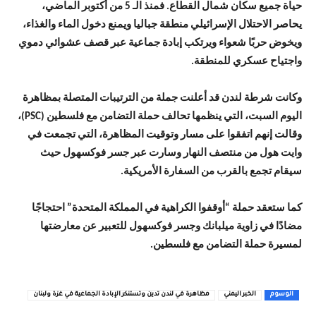
حياة جميع سكان شمال القطاع. فمنذ الـ 5 من أكتوبر الماضي،
يحاصر الاحتلال الإسرائيلي منطقة جباليا ويمنع دخول الماء والغذاء،
ويخوض حربًا شعواء ويرتكب إبادة جماعية عبر قصف عشوائي دموي
واجتياح عسكري للمنطقة.
وكانت شرطة لندن قد أعلنت جملة من الترتيبات المتصلة بمظاهرة
اليوم السبت، التي ينظمها تحالف حملة التضامن مع فلسطين (PSC)،
وقالت إنهم اتفقوا على مسار وتوقيت المظاهرة، التي تجمعت في
وايت هول من منتصف النهار وسارت عبر جسر فوكسهول حيث
سيقام تجمع بالقرب من السفارة الأمريكية.
كما ستعقد حملة “أوقفوا الكراهية في المملكة المتحدة” احتجاجًا
مضادًا في زاوية ميلبانك وجسر فوكسهول للتعبير عن معارضتها
لمسيرة حملة التضامن مع فلسطين.
الوسوم
الخبر اليمني
مظاهرة في لندن تدين وتستنكر الإبادة الجماعية في غزة ولبنان