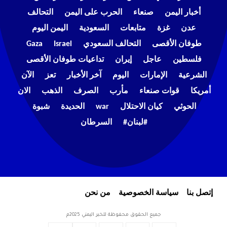
أخبار اليمن
صنعاء
الحرب على اليمن
التحالف
عدن
غزة
متابعات
السعودية
اليمن اليوم
طوفان الأقصى
التحالف السعودي
Israel
Gaza
فلسطين
عاجل
إيران
تداعيات طوفان الأقصى
الشرعية
الإمارات
اليوم
آخر الأخبار
تعز
الآن
أمريكا
قوات صنعاء
مأرب
الصرف
الذهب
الان
الحوثي
كيان الاحتلال
war
الحديدة
شبوة
#لبنان#
السرطان
إتصل بنا
سياسة الخصوصية
من نحن
جميع الحقوق محفوظة للخبر اليمني 2025م