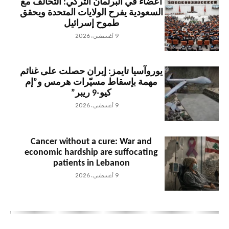
أعضاء في البرلمان التركي: التحالف مع
السعودية يفرح الولايات المتحدة ويحقق
طموح إسرائيل
9 أغسطس، 2026
يوروآسيا تايمز: إيران حصلت على غنائم
مهمة بإسقاط مسيّرات هرمس و”إم
كيو-9 ريبر”
9 أغسطس، 2026
Cancer without a cure: War and
economic hardship are suffocating
patients in Lebanon
9 أغسطس، 2026