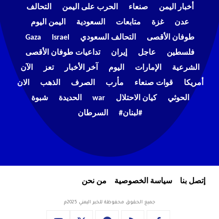
أخبار اليمن
صنعاء
الحرب على اليمن
التحالف
عدن
غزة
متابعات
السعودية
اليمن اليوم
طوفان الأقصى
التحالف السعودي
Israel
Gaza
فلسطين
عاجل
إيران
تداعيات طوفان الأقصى
الشرعية
الإمارات
اليوم
آخر الأخبار
تعز
الآن
أمريكا
قوات صنعاء
مأرب
الصرف
الذهب
الان
الحوثي
كيان الاحتلال
war
الحديدة
شبوة
#لبنان#
السرطان
إتصل بنا
سياسة الخصوصية
من نحن
جميع الحقوق محفوظة للخبر اليمني 2025م