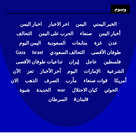
وسوم
الخبر اليمني
اليمن
اخر الاخبار
اخبار اليمن
أخبار اليمن
صنعاء
الحرب على اليمن
التحالف
عدن
غزة
متابعات
السعودية
اليمن اليوم
طوفان الأقصى
التحالف السعودي
Israel
Gaza
فلسطين
عاجل
إيران
تداعيات طوفان الأقصى
الشرعية
الإمارات
اليوم
آخر الأخبار
تعز
الآن
أمريكا
قوات صنعاء
مأرب
الصرف
الذهب
الان
الحوثي
كيان الاحتلال
war
الحديدة
شبوة
#لبنان#
السرطان