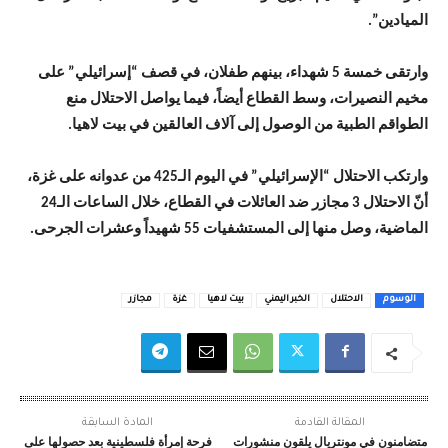
الميادين”.
وارتقى خمسة 5 شهداء، بينهم طفلان، في قصف “إسرائيلي” على
مخيم النصيرات، وسط القطاع أيضاً، فيما يواصل الاحتلال منع
الطواقم الطبية من الوصول إلى آلاف العالقين في بيت لاهيا.
وارتكب الاحتلال “الإسرائيلي” في اليوم الـ425 من عدوانه على غزة،
أنّ الاحتلال 3 مجازر ضد العائلات في القطاع، خلال الساعات الـ24
الماضية، وصل منها إلى المستشفيات 55 شهيداً وعشرات الجرحى.
الوسوم
الاحتلال
الخبر اليمني
بيت لاهيا
غزة
مجازر
المقالة القادمة
المادة السابقة
متضامنون في مونتريال يلقون منشورات
فرحة إمرأة فلسطينية بعد حصولها على