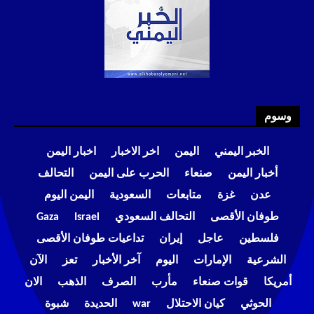
وسوم
الخبر اليمني
اليمن
اخر الاخبار
اخبار اليمن
أخبار اليمن
صنعاء
الحرب على اليمن
التحالف
عدن
غزة
متابعات
السعودية
اليمن اليوم
طوفان الأقصى
التحالف السعودي
Israel
Gaza
فلسطين
عاجل
إيران
تداعيات طوفان الأقصى
الشرعية
الإمارات
اليوم
آخر الأخبار
تعز
الآن
أمريكا
قوات صنعاء
مأرب
الصرف
الذهب
الان
الحوثي
كيان الاحتلال
war
الحديدة
شبوة