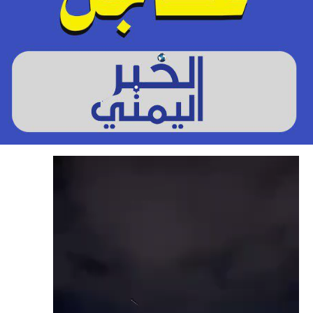
م
ش
غ
ل
ا
ل
ف
ي
د