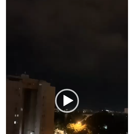
ش
غ
ل
ا
ل
ف
ي
د
ي
و