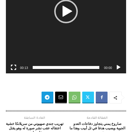
ي
د
ي
و
00:13
00:00
المقالة القادمة
المادة السابقة
صاروخ يمني يتجاوز دفاعات العدو
تهريب جندي صهيوني من سريلانكا خشية
الجوية ويصيب هدفا في تل أبيب وهذا ما
اعتقاله عقب نشر صورة له وهو يقتل