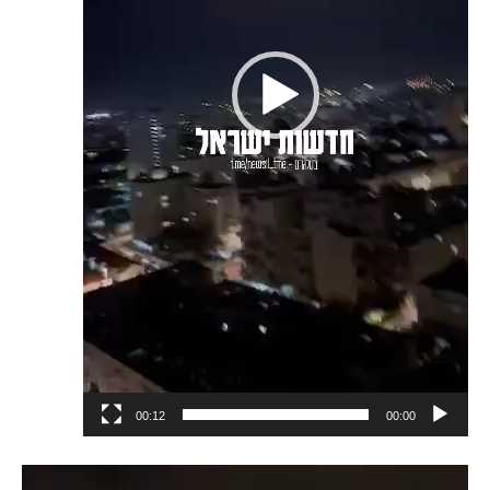
ي
و
00:12
00:00
م