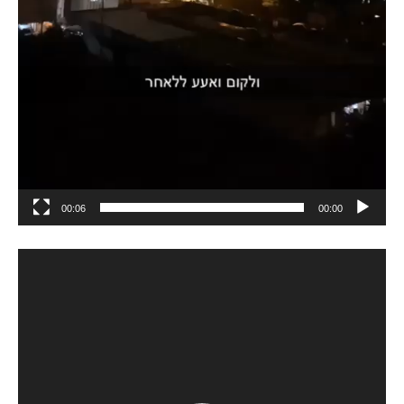
00:06
00:00
م
ش
غ
ل
ا
ل
ف