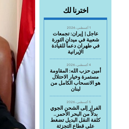
اخترنا لك
1 أغسطس، 2026
عاجل| إيران: تجمعات
شعبية في ميدان الثورة
في طهران دعماً للقيادة
الإيرانية
4 أغسطس، 2026
أمين حزب الله: المقاومة
مستمرة وخيار الاحتلال
هو الانسحاب الكامل من
لبنان
5 أغسطس، 2026
الفرار إلى الشحن الجوي
بدلاً من البحر الأحمر..
كلفة النقل البديل تضغط
على قطاع التجزئة