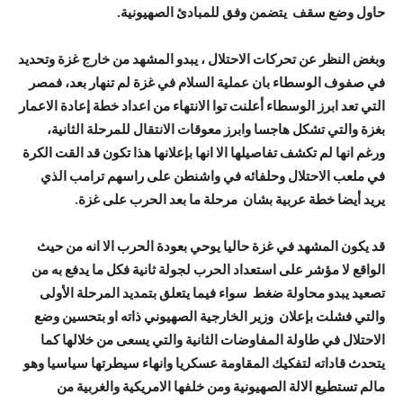
حاول وضع سقف يتضمن وفق للمبادئ الصهيونية.
وبغض النظر عن تحركات الاحتلال ، يبدو المشهد من خارج غزة وتحديد
في صفوف الوسطاء بان عملية السلام في غزة لم تنهار بعد، فمصر
التي تعد ابرز الوسطاء أعلنت توا الانتهاء من اعداد خطة إعادة الاعمار
بغزة والتي تشكل هاجسا وابرز معوقات الانتقال للمرحلة الثانية،
ورغم انها لم تكشف تفاصيلها الا انها بإعلانها هذا تكون قد القت الكرة
في ملعب الاحتلال وحلفائه في واشنطن على راسهم ترامب الذي
يريد أيضا خطة عربية بشان مرحلة ما بعد الحرب على غزة.
قد يكون المشهد في غزة حاليا يوحي بعودة الحرب الا انه من حيث
الواقع لا مؤشر على استعداد الحرب لجولة ثانية فكل ما يدفع به من
تصعيد يبدو محاولة ضغط سواء فيما يتعلق بتمديد المرحلة الأولى
والتي فشلت بإعلان وزير الخارجية الصهيوني ذاته او بتحسين وضع
الاحتلال في طاولة المفاوضات الثانية والتي يسعى من خلالها كما
يتحدث قاداته لتفكيك المقاومة عسكريا وانهاء سيطرتها سياسيا وهو
مالم تستطيع الالة الصهيونية ومن خلفها الامريكية والغربية من