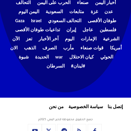
أخبار اليمن
صنعاء
الحرب على اليمن
التحالف
عدن
غزة
متابعات
السعودية
اليمن اليوم
طوفان الأقصى
التحالف السعودي
Israel
Gaza
فلسطين
عاجل
إيران
تداعيات طوفان الأقصى
الشرعية
الإمارات
اليوم
آخر الأخبار
تعز
الآن
أمريكا
قوات صنعاء
مأرب
الصرف
الذهب
الان
الحوثي
كيان الاحتلال
war
الحديدة
شبوة
#لبنان#
السرطان
إتصل بنا
سياسة الخصوصية
من نحن
جميع الحقوق محفوظة للخبر اليمني 2025م