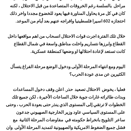
مراحل بالسلسة رغم الخروقات المتصاعدة من قبل الاحتلال ، لكنه
كان في كل مرة يحاول المناورة فيها يعود للخضوع مجددا واخر ذلك
احتجازه 602 اسيرا فلسطينيا وافراجه عنهم بعد أيام من الموعد.
خلال تلك الفترة اجرت قوات الاحتلال انسحاب من اهم مواقعها داخل
القطاع وابرزها نتساريم واخلت مناطق واسعة في شمال القطاع
كانت تستعد لإعادة احتلالها او وضعها كمنطقة عسكرية.
اليوم ومع انتهاء المرحلة الأولى ودخول الوضع مرحلة الفراغ يتسأل
الكثيرين عن مدى عودة الحرب؟
فعليا ، يخوض الاحتلال تصعيد حذر. اعلن وقف دخول المساعدات
وبدات طائراته غارات جوية خلال الساعات الأخيرة ، لكن جميع تلك
الخطوات لا ترتقي إلى المستوى الذي ينذر حتى بعودة الحرب ، وحتى
على المستوى السياسي عاود وزير الخارجية الصهيوني جدعون
ساعر التلويح بانخراط حكومته في مفاوضات المرحلة الثانية مع
فشل جميع الضغوط الامريكية والصهيونية لتمديد المرحلة الأولى وان