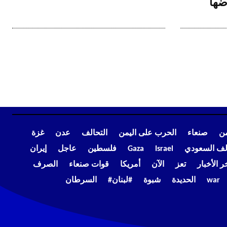
ضها
من
صنعاء
الحرب على اليمن
التحالف
عدن
غزة
الف السعودي
Israel
Gaza
فلسطين
عاجل
إيران
ر الأخبار
تعز
الآن
أمريكا
قوات صنعاء
الصرف
war
الحديدة
شبوة
#لبنان#
السرطان