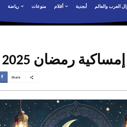
ال العرب والعالم
أبجدية
أقلام
منوعات
رياضة
إمساكية رمضان 2025
Share