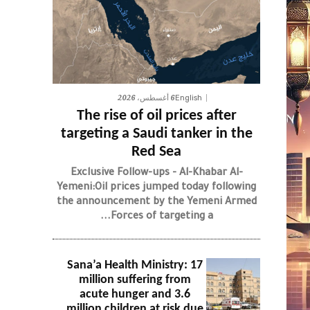
6 أغسطس، 2026
English
The rise of oil prices after
targeting a Saudi tanker in the
Red Sea
Exclusive Follow-ups - Al-Khabar Al-
Yemeni:Oil prices jumped today following
the announcement by the Yemeni Armed
Forces of targeting a...
Sana’a Health Ministry: 17
million suffering from
acute hunger and 3.6
million children at risk due