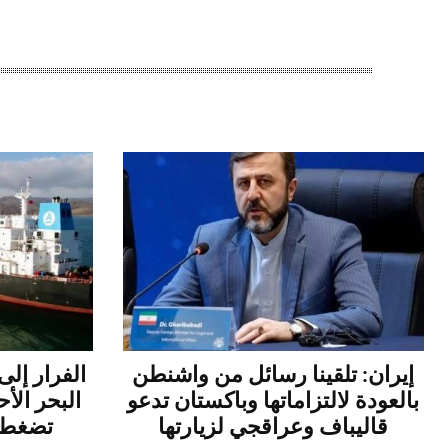
إيران: تلقينا رسائل من واشنطن
الفرار إلى
بالعودة لالتزاماتها وباكستان تدعو
البحر الأح
قاليباف وعراقجي لزيارتها
تضغط ع