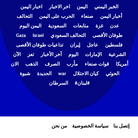
الخبر اليمني
اليمن
اخر الاخبار
اخبار اليمن
أخبار اليمن
صنعاء
الحرب على اليمن
التحالف
عدن
غزة
متابعات
السعودية
اليمن اليوم
طوفان الأقصى
التحالف السعودي
Israel
Gaza
فلسطين
عاجل
إيران
تداعيات طوفان الأقصى
الشرعية
الإمارات
اليوم
آخر الأخبار
تعز
الآن
أمريكا
قوات صنعاء
مأرب
الصرف
الذهب
الان
الحوثي
كيان الاحتلال
war
الحديدة
شبوة
#لبنان#
السرطان
إتصل بنا
سياسة الخصوصية
من نحن