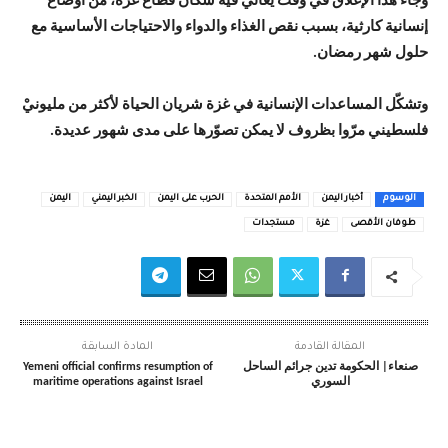
وجاء هذا الإغلاق في وقت يعاني فيه سكان قطاع غزة، من أوضاع
إنسانية كارثية، بسبب نقص الغذاء والدواء والاحتياجات الأساسية مع
حلول شهر رمضان.
وتشكّل المساعدات الإنسانية في غزة شريان الحياة لأكثر من مليونيْ
فلسطيني مرّوا بظروف لا يمكن تصوّرها على مدى شهور عديدة.
الوسوم
أخبار اليمن
الأمم المتحدة
الحرب على اليمن
الخبر اليمني
اليمن
طوفان الأقصى
غزة
مستجدات
المقالة القادمة
المادة السابقة
صنعاء| الحكومة تدين جرائم الساحل
Yemeni official confirms resumption of
السوري
maritime operations against Israel