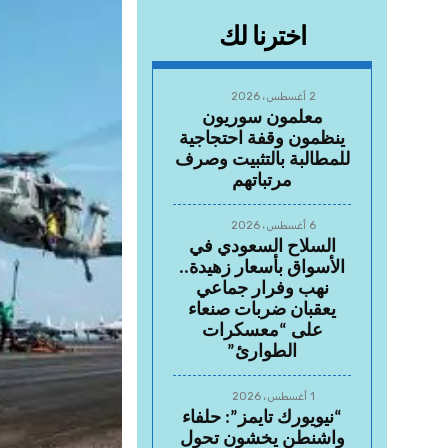
اخترنا لك
2 أغسطس، 2026
معلمون سوريون
ينظمون وقفة احتجاجية
للمطالبة بالتثبيت وصرف
مرتباتهم
6 أغسطس، 2026
السلاح السعودي في
الأسواق بأسعار زهيدة..
نهب وفرار جماعي
يعقبان ضربات صنعاء
على “معسكرات
الطوارئ”
1 أغسطس، 2026
“نيويورك تايمز”: حلفاء
واشنطن يخشون تحول