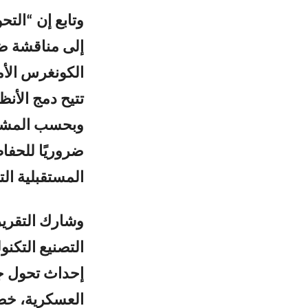
وتابع إن “الت
إلى مناقشة ضر
الكونغرس الأم
تتيح دمج الأنظ
وبحسب المشرعي
ضروريًا للحفا
المستقبلية التي
التصنيع التكن
إحداث تحول ج
العسكرية، خصو