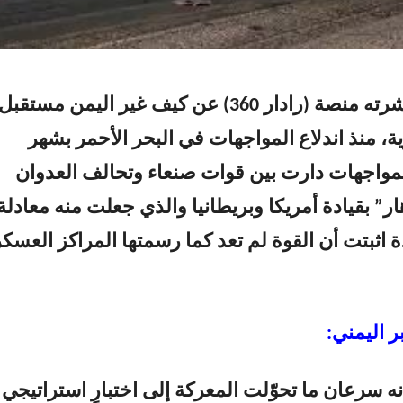
كشف تقرير نشرته منصة (رادار 360) عن كيف غير اليمن مستقبل
ة، منذ اندلاع المواجهات في البحر الأحمر بشهر
سمبر2023 بمواجهات دارت بين قوات صنعاء وتحالف العدوان
ر” بقيادة أمريكا وبريطانيا والذي جعلت منه معادلة
اثبتت أن القوة لم تعد كما رسمتها المراكز العسكر
ر اليمني:
نه سرعان ما تحوّلت المعركة إلى اختبارٍ استراتيجي