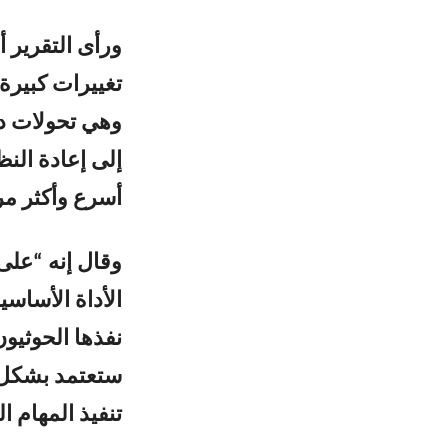
ورأى التقرير 
تغييرات كبيرة 
وهي تحولات دف
إلى إعادة النظ
أسرع وأكثر م
وقال إنه “على
الأداة الأساسي
نفذها الحوثيو
ستعتمد بشكل ك
تنفيذ المهام ا