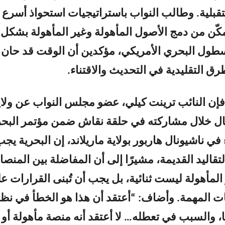
بلية. وطالب النواب باستراتيجيات استحواذ أسرع
مكّن من دمج الأصول المأهولة وغير المأهولة بشكل
طول البحري الأمريكي، مؤكدين أن الوقت قد حان
ق التقليدية في التحديث والاقتناء.
فإن النائب ترينت كيلي، عضو مجلس النواب عن ولاي
ل خلال مشاركته في حلقة نقاش ضمن مؤتمر البحر
في ناشيونال هاربور بولاية ماريلاند، إن البحرية يج
تقاليد القديمة، مشيرًا إلى أن المفاضلة بين المنص
المأهولة ليست ثنائية، بل يجب أن تُبنى القرارات ع
 المهمة. وأضاف: “أعتقد أن هذا هو الخطأ في نظ
ا، والسبب في تعطله… لا أعتقد أنه منصة مأهولة أو