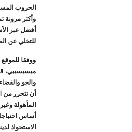
الحروب المستق
وأكثر مرونة ت
أفضل عبر الأس
للتخلي عن الطر
ووفقا للموقع 
ميسيسيبي، قا
والجو والفضاء 
أن تتحرر من ال
المأهولة وغير 
أساس احتياجات
الاستحواذ لدين