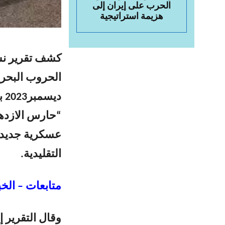
الحرب على إيران إلى
هزيمة استراتيجية
الحروب البحري
دي
“حارس الازدها
عسكرية جديدة 
التقليدية.
متابعات – الخب
وقال التقرير إ