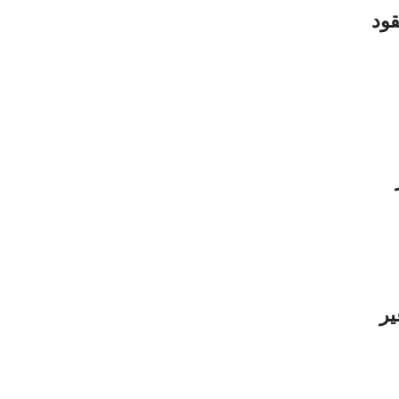
قود
ير