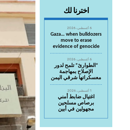
اخترنا لك
6 أغسطس، 2026
Gaza… when bulldozers
move to erase
evidence of genocide
6 أغسطس، 2026
“الطوارئ” تلمح لدور
الإصلاح بمهاجمة
معسكراتها شرقي اليمن
1 أغسطس، 2026
اغتيال ضابط أمني
برصاص مسلحين
مجهولين في أبين