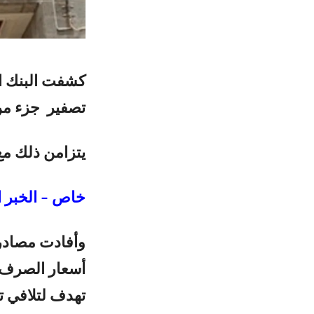
كشفت البنك ال
تصفير جزء من 
يتزامن ذلك م
خاص – الخبر ا
وأفادت مصادر
أسعار الصرف 
تهدف لتلافي ت