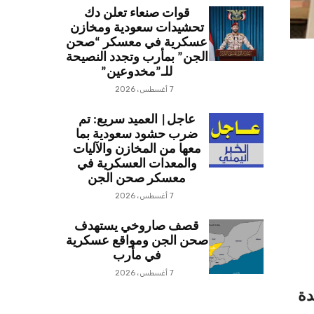
قوات صنعاء تعلن دك
تحشيدات سعودية ومخازن
عسكرية في معسكر “صحن
الجن” بمأرب وتجدد النصيحة
للـ”مخدوعين”
7 أغسطس، 2026
عاجل| العميد سريع: تم
ضرب حشود سعودية بما
معها من المخازن والآليات
والمعدات العسكرية في
معسكر صحن الجن
7 أغسطس، 2026
قصف صاروخي يستهدف
صحن الجن ومواقع عسكرية
في مأرب
7 أغسطس، 2026
دة