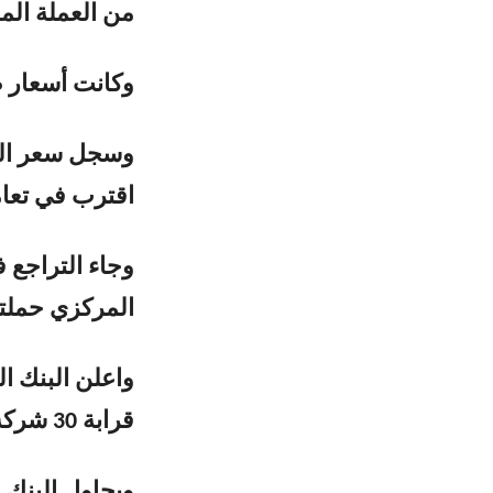
من العملة الم
وكانت أسعار ص
اقترب في تعاملات 
وجاء التراجع ف
المركزي حملت
واعلن البنك ال
قرابة 30 شركة صرافة بمناطق سيطرته جنوب اليمن.