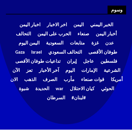
وسوم
الخبر اليمني
اليمن
اخر الاخبار
اخبار اليمن
أخبار اليمن
صنعاء
الحرب على اليمن
التحالف
عدن
غزة
متابعات
السعودية
اليمن اليوم
طوفان الأقصى
التحالف السعودي
Israel
Gaza
فلسطين
عاجل
إيران
تداعيات طوفان الأقصى
الشرعية
الإمارات
اليوم
آخر الأخبار
تعز
الآن
أمريكا
قوات صنعاء
مأرب
الصرف
الذهب
الان
الحوثي
كيان الاحتلال
war
الحديدة
شبوة
#لبنان#
السرطان