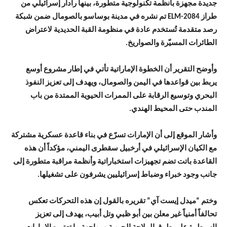
جديدة مجهزة بأنظمة تكنولوجية متطورة، بينها رادار إسرائيلي من
طراز ELM-2084 تم نشره في مدينة بوساسو بالصومال ضمن شبكة
رصد متقدمة تُستخدم عادة في منظومة القبة الحديدية لاعتراض
الطائرات المسيّرة والصواريخ.
وأوضح التقرير أن الخطوة الإماراتية تأتي في إطار مشروع أوسع
يربط بين قواعدها في اليمن والصومال، ويهدف إلى تعزيز النفوذ
البحري وتوسيع الرقابة على الممرات الحيوية الممتدة من باب
المندب حتى المحيط الهندي.
وأشار الموقع إلى أن الإمارات تسرّع في بناء قاعدة عسكرية مشتركة
مع الكيان الإسرائيلي في أرخبيل سقطرى اليمني، مؤكداً أن هذه
القاعدة باتت تضم تجهيزات استخباراتية وأنظمة مراقبة متطورة إلى
جانب وجود خبراء وضباط إسرائيليين يشرفون على تشغيلها.
وختم “ميدل إيست آي” تقريره بالقول إن هذه التحركات تعكس
تحالفاً أمنياً غير معلن بين أبو ظبي وتل أبيب، يهدف إلى تعزيز