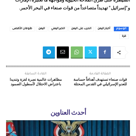
السيطرة على طرق الملاحة الحيوية ومواجهة ما تعتبره الإمارات
و”إسرائيل” تهديداً متصاعداً من قوات صنعاء في البحر الأحمر.
الوسوم
أخبار اليمن
الحرب على اليمن
الخبر اليمني
اليمن
طوفان الأقصى
غزة
المقالة القادمة
المادة السابقة
قوات صنعاء تستهدف أهدافاً حساسة
مظاهرات عالمية نصرة لغزة وتنديدا
للعدو الإسرائيلي في القدس المحتلة
باعتراض الاحتلال لأسطول الصمود
أحدث العناوين