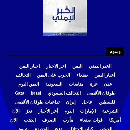
وسوم
الخبر اليمني
اليمن
اخر الاخبار
اخبار اليمن
أخبار اليمن
صنعاء
الحرب على اليمن
التحالف
عدن
غزة
متابعات
السعودية
اليمن اليوم
طوفان الأقصى
التحالف السعودي
Israel
Gaza
فلسطين
عاجل
إيران
تداعيات طوفان الأقصى
الشرعية
الإمارات
اليوم
آخر الأخبار
تعز
الآن
أمريكا
قوات صنعاء
مأرب
الصرف
الذهب
الان
الحوثي
كيان الاحتلال
war
الحديدة
شبوة