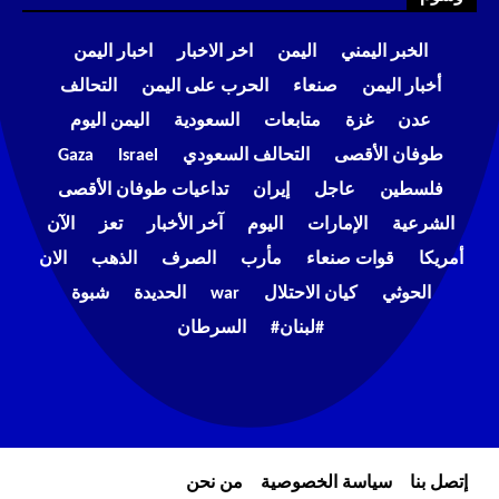
الخبر اليمني
اليمن
اخر الاخبار
اخبار اليمن
أخبار اليمن
صنعاء
الحرب على اليمن
التحالف
عدن
غزة
متابعات
السعودية
اليمن اليوم
طوفان الأقصى
التحالف السعودي
Israel
Gaza
فلسطين
عاجل
إيران
تداعيات طوفان الأقصى
الشرعية
الإمارات
اليوم
آخر الأخبار
تعز
الآن
أمريكا
قوات صنعاء
مأرب
الصرف
الذهب
الان
الحوثي
كيان الاحتلال
war
الحديدة
شبوة
#لبنان#
السرطان
إتصل بنا
سياسة الخصوصية
من نحن