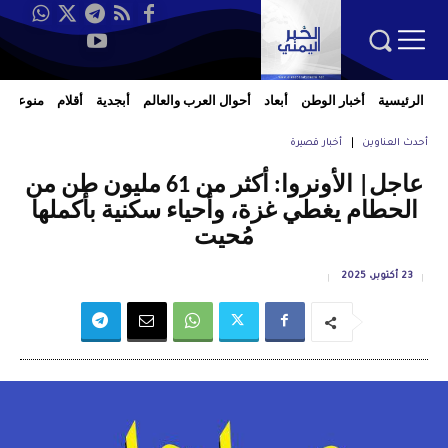
الرئيسية
أخبار الوطن
أبعاد
أحوال العرب والعالم
أبجدية
أقلام
منوعات
أحدث العناوين
أخبار قصيرة
عاجل| الأونروا: أكثر من 61 مليون طن من
الحطام يغطي غزة، وأحياء سكنية بأكملها
مُحيت
23 أكتوبر، 2025