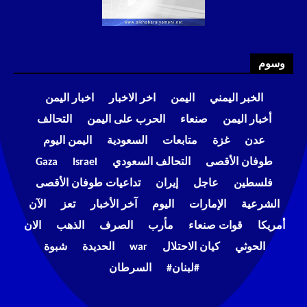
وسوم
الخبر اليمني
اليمن
اخر الاخبار
اخبار اليمن
أخبار اليمن
صنعاء
الحرب على اليمن
التحالف
عدن
غزة
متابعات
السعودية
اليمن اليوم
طوفان الأقصى
التحالف السعودي
Israel
Gaza
فلسطين
عاجل
إيران
تداعيات طوفان الأقصى
الشرعية
الإمارات
اليوم
آخر الأخبار
تعز
الآن
أمريكا
قوات صنعاء
مأرب
الصرف
الذهب
الان
الحوثي
كيان الاحتلال
war
الحديدة
شبوة
#لبنان#
السرطان