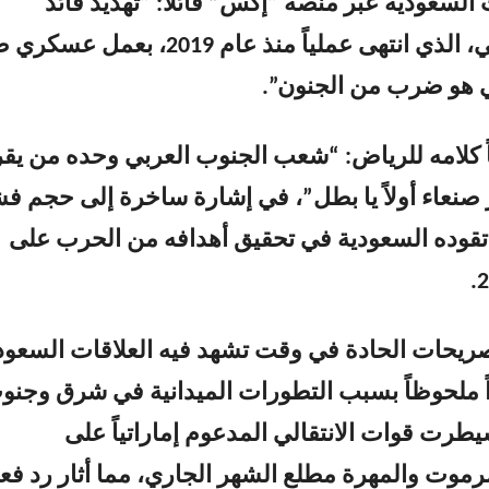
السعودية عبر منصة “إكس” قائلاً: “تهديد قائد
التحالف العربي، الذي انتهى عملياً منذ عام 2019، بعمل ع
ي هو ضرب من الجنون”.
كلامه للرياض: “شعب الجنوب العربي وحده من يقر
صنعاء أولاً يا بطل”، في إشارة ساخرة إلى حجم ف
تقوده السعودية في تحقيق أهدافه من الحرب على
صريحات الحادة في وقت تشهد فيه العلاقات السعود
تراً ملحوظاً بسبب التطورات الميدانية في شرق وجنو
طرت قوات الانتقالي المدعوم إماراتياً على
وت والمهرة مطلع الشهر الجاري، مما أثار رد فع