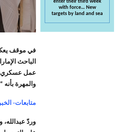
enter their third week
with force… New
targets by land and sea
في موقف يعكس
الباحث الإمارا
عمل عسكري ضد
والمهرة بأنه 
متابعات- الخبر
وردّ عبدالله، 