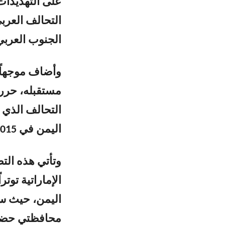
على التهديدات 
الجنوب العرب
وأضاف موجهاً 
مستقبله، حرر 
التحالف الذي 
اليمن في 2015.
وتأتي هذه الت
الإماراتية تو
اليمن، حيث سي
محافظتي حضرم