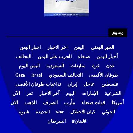
وسوم
الخبر اليمني
اليمن
اخر الاخبار
اخبار اليمن
أخبار اليمن
صنعاء
الحرب على اليمن
التحالف
عدن
غزة
متابعات
السعودية
اليمن اليوم
طوفان الأقصى
التحالف السعودي
Israel
Gaza
فلسطين
عاجل
إيران
تداعيات طوفان الأقصى
الشرعية
الإمارات
اليوم
آخر الأخبار
تعز
الآن
أمريكا
قوات صنعاء
مأرب
الصرف
الذهب
الان
الحوثي
كيان الاحتلال
war
الحديدة
شبوة
#لبنان#
السرطان