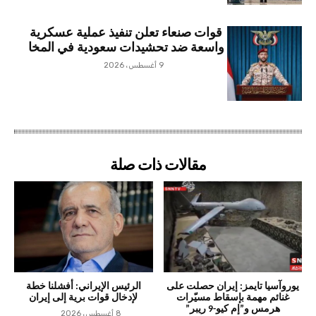
قوات صنعاء تعلن تنفيذ عملية عسكرية
واسعة ضد تحشيدات سعودية في المخا
9 أغسطس، 2026
مقالات ذات صلة
يوروآسيا تايمز: إيران حصلت على
الرئيس الإيراني: أفشلنا خطة
غنائم مهمة بإسقاط مسيّرات
لإدخال قوات برية إلى إيران
هرمس و”إم كيو-9 ريبر”
8 أغسطس، 2026