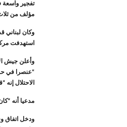
تفجير واسعة ف
مؤلف من ثلاث 
وكان لبناني قد
استهدفت مركبة
وأعلن جيش الاح
“عنصرا في حز
الاحتلال إنه “
مدعيا أنه “كان
ودخل اتفاق وقف