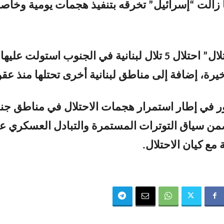
202، وما زالت “إسرائيل” تخرقه بتنفيذ هجمات يومية وخاص
وبواصل “الاحتلال” احتلال 5 تلال لبنانية في الجنوب استولت عليها
يرة، إضافة إلى مناطق لبنانية أخرى تحتلها منذ عقو
ور في إطار استمرار هجمات الاحتلال في مناطق ج
من سياق التوترات المستمرة والتبادل العسكري ع
ة مع كيان الاحتلال.