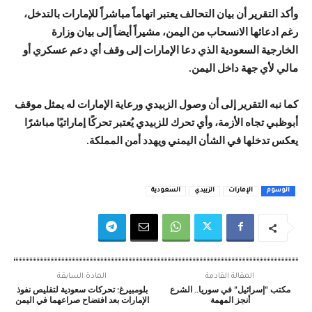
وأكد التقرير أن بيان التحالف يعتبر اتهاماً مباشراً للإمارات بالتدخل،
رغم ادعائها الانسحاب من اليمن، مشيراً أيضاً إلى بيان وزارة
الخارجية السعودية الذي دعا الإمارات إلى وقف أي دعم عسكري أو
مالي لأي جهة داخل اليمن.
كما نبه التقرير إلى أن وصول الزبيدي ورعاية الإمارات له يمثل موقف
أبوظبي تجاه الأزمة، وأي تحرك للزبيدي يُعتبر تحركًا إماراتيًا مباشرًا
يعكس تدخلها في الشأن اليمني ويهدد أمن المملكة.
الوسوم
الإمارات
الزبيدي
السعودية
المقالة القادمة
المادة السابقة
مكتب “إسرائيل” في سوريا.. الشرع
بلومبيرغ: تحركات سعودية لتقليص نفوذ
أنجز المهمة
الإمارات بعد افتضاح صراعهما في اليمن