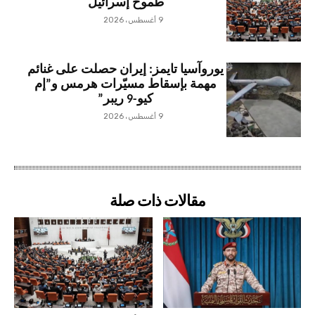
طموح إسرائيل
9 أغسطس، 2026
يوروآسيا تايمز: إيران حصلت على غنائم
مهمة بإسقاط مسيّرات هرمس و”إم
كيو-9 ريبر”
9 أغسطس، 2026
مقالات ذات صلة