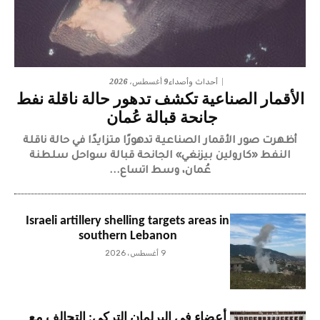
9 أغسطس، 2026
أحداث وأصداء
الأقمار الصناعية تكشف تدهور حالة ناقلة نفط
جانحة قبالة عُمان
أظهرت صور الأقمار الصناعية تدهورًا متزايدًا في حالة ناقلة
النفط «كارولين بيزنغي» الجانحة قبالة سواحل سلطنة
عُمان، وسط اتساع...
Israeli artillery shelling targets areas in
southern Lebanon
9 أغسطس، 2026
أعضاء في البرلمان التركي: التحالف مع