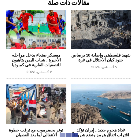
مقالات ذات صلة
شهيد فلسطيني وإصابة 10 برصاص
معسكر صنعاء يدخل مراحله
جنود كيان الاحتلال في غزة
الأخيرة.. شباب اليمن يتأهبون
للتصفيات القارية في كمبوديا
9 أغسطس، 2026
8 أغسطس، 2026
غداة هجوم جديد.. إيران تؤكد
توتر بحضرموت مع ترقب خطوة
اقتراب اتفاق هرمز وتضع شروطاً
الانتقالي لما بعد العصيان