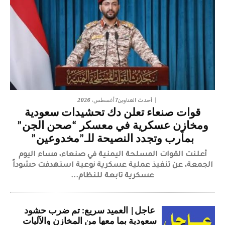
7 أغسطس، 2026
أحدث العناوين
قوات صنعاء تعلن دك تحشيدات سعودية
ومخازن عسكرية في معسكر “صحن الجن”
بمأرب وتجدد النصيحة للـ”مخدوعين”
أعلنت القوات المسلحة اليمنية في صنعاء، مساء اليوم
الجمعة، عن تنفيذ عملية عسكرية نوعية استهدفت حشوداً
عسكرية تابعة للنظام...
عاجل| العميد سريع: تم ضرب حشود
سعودية بما معها من المخازن والآليات