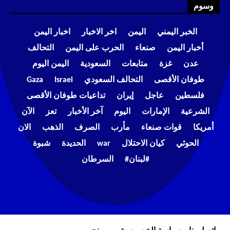
وسوم
الخبر اليمني
اليمن
اخر الاخبار
اخبار اليمن
أخبار اليمن
صنعاء
الحرب على اليمن
التحالف
عدن
غزة
متابعات
السعودية
اليمن اليوم
طوفان الأقصى
التحالف السعودي
Israel
Gaza
فلسطين
عاجل
إيران
تداعيات طوفان الأقصى
الشرعية
الإمارات
اليوم
آخر الأخبار
تعز
الآن
أمريكا
قوات صنعاء
مأرب
الصرف
الذهب
الان
الحوثي
كيان الاحتلال
war
الحديدة
شبوة
#لبنان#
السرطان