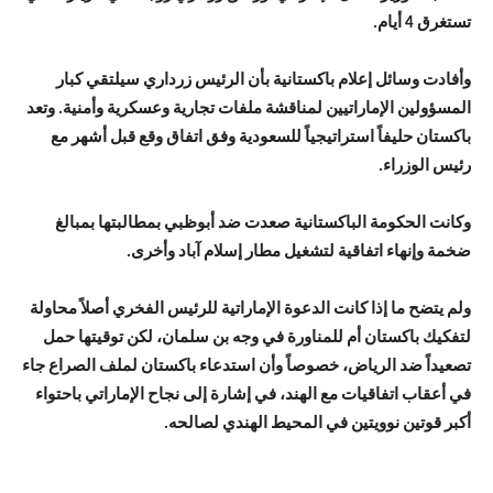
تستغرق 4 أيام.
وأفادت وسائل إعلام باكستانية بأن الرئيس زرداري سيلتقي كبار
المسؤولين الإماراتيين لمناقشة ملفات تجارية وعسكرية وأمنية. وتعد
باكستان حليفاً استراتيجياً للسعودية وفق اتفاق وقع قبل أشهر مع
رئيس الوزراء.
وكانت الحكومة الباكستانية صعدت ضد أبوظبي بمطالبتها بمبالغ
ضخمة وإنهاء اتفاقية لتشغيل مطار إسلام آباد وأخرى.
ولم يتضح ما إذا كانت الدعوة الإماراتية للرئيس الفخري أصلاً محاولة
لتفكيك باكستان أم للمناورة في وجه بن سلمان، لكن توقيتها حمل
تصعيداً ضد الرياض، خصوصاً وأن استدعاء باكستان لملف الصراع جاء
في أعقاب اتفاقيات مع الهند، في إشارة إلى نجاح الإماراتي باحتواء
أكبر قوتين نوويتين في المحيط الهندي لصالحه.