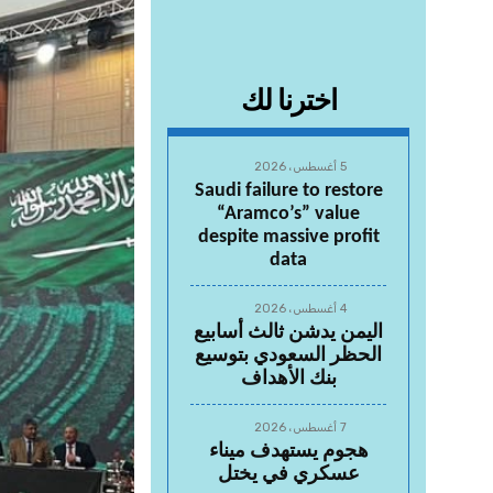
اخترنا لك
5 أغسطس، 2026
Saudi failure to restore
“Aramco’s” value
despite massive profit
data
4 أغسطس، 2026
اليمن يدشن ثالث أسابيع
الحظر السعودي بتوسيع
بنك الأهداف
7 أغسطس، 2026
هجوم يستهدف ميناء
عسكري في يختل