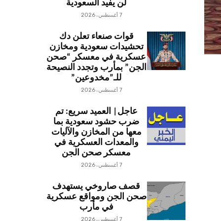
لن يفيد السعودية
7 أغسطس، 2026
قوات صنعاء تعلن دك
تحشيدات سعودية ومخازن
عسكرية في معسكر “صحن
الجن” بمأرب وتجدد النصيحة
للـ”مخدوعين”
7 أغسطس، 2026
عاجل| العميد سريع: تم
ضرب حشود سعودية بما
معها من المخازن والآليات
والمعدات العسكرية في
معسكر صحن الجن
7 أغسطس، 2026
قصف صاروخي يستهدف
صحن الجن ومواقع عسكرية
في مأرب
7 أغسطس، 2026