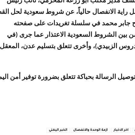
كشف مدير مكتب أبو زرعة المحرمي، نائب رئيس
مل راية الانفصال حالياً، عن شروط سعودية لحل الق
مح جابر محمد في سلسلة تغريدات على صفحته
ن بين الشروط السعودية الاعتذار عما جرى (في
روس الزبيدي)، وأخرى تتعلق بتسليم عدن، المعقل
صيل الرسالة بحباكة تتعلق بضرورة توفير أمن الي
اخر الاخبار
ازمة الوحدة والانفصال
الخبر اليمني