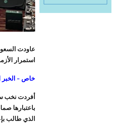
عاودت السعود
استمرار الأزمة
خاص – الخبر ا
أفردت نخب سع
باعتبارها صمام
الذي طالب بإعا