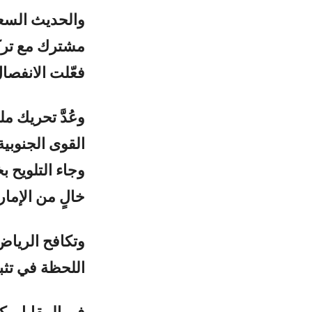
والحديث السعو
مشترك مع تركي
فعّلت الانفصا
وعُدَّ تحريك م
القوى الجنوبية
وجاء التلويح 
خالٍ من الإما
وتكافح الرياض
اللحظة في تث