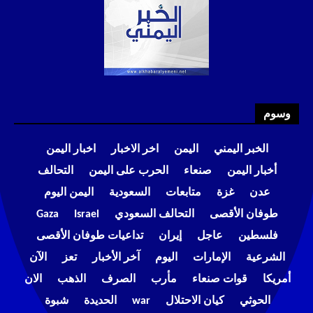
وسوم
الخبر اليمني
اليمن
اخر الاخبار
اخبار اليمن
أخبار اليمن
صنعاء
الحرب على اليمن
التحالف
عدن
غزة
متابعات
السعودية
اليمن اليوم
طوفان الأقصى
التحالف السعودي
Israel
Gaza
فلسطين
عاجل
إيران
تداعيات طوفان الأقصى
الشرعية
الإمارات
اليوم
آخر الأخبار
تعز
الآن
أمريكا
قوات صنعاء
مأرب
الصرف
الذهب
الان
الحوثي
كيان الاحتلال
war
الحديدة
شبوة