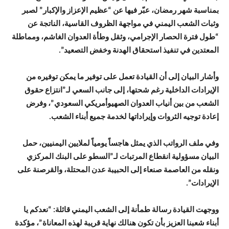
بمناسبة شهر رمضان، عبّر فيها عن “عظيم الإعزاز والإكبار” لصبر
وثبات الشعب اليمني في مواجهة الظروف القاسية، الناتجة عن
“طول فترة الحصار الإجرامي، وثقل وطأة العدوان الغاشم، ومماطلة
المعتدين في تنفيذ استحقاق الهدنة وخفض التصعيد”.
وأشار البيان إلى أن القيادة تعمل على توفير ما يمكن توفيره من
الإيرادات الداخلية رغم شحتها، إلى جانب السعي لـ”انتزاع حقوق
الشعب من بين أنياب العدوان الصهيوأمريكي السعودي”، وفرض
إعادة توجيه الثروات وإيراداتها لخدمة جميع أبناء الشعب.
وفي ملف الرواتب الذي يمثل هاجساً يومياً لملايين اليمنيين، حمل
البيان مسؤولية انقطاع المرتبات لـ”السطو على البنك المركزي
ونقله من العاصمة صنعاء إلى الحبيبة عدن المحتلة، والقرصنة على
الإيرادات”.
ووجهت القيادة رسالة طمأنة إلى الشعب اليمني قائلة: “نعدكم يا
أبناء شعبنا العزيز بأن تكون هنالك نهاية قريبة لهذه المعاناة”، مؤكدة