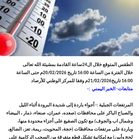
الطقس المتوقع خلال ال24ساعة القادمة بمشيئة الله تعالى
خلال الفترة من الساعة 16:00 تاريخ 20/02/2026م حتى الساعة
16:00 تاريخ21/02/2026م وفقا للمركز الوطني للأرصاد
متابعات- الخبر اليمني :-
المرتفعات الجبلية :- أجواء باردة إلى شديدة البرودة أثناء الليل
والصباح الباكر على محافظات (صعده، عمران، صنعاء، ذمار ، البيضاء
وشمال اب والجوف) مع تكون الصقيع على أجزاء محدودة منها،
وباردة على مرتفعات محافظات (حجة، المحويت، ريمة، تعز، الضالع،
لحج وأبين) مع إمكانية تشكل قطع متفرقة من السحب الركامية على